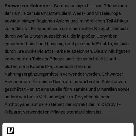
Schwarzer Holunder
- Sambucus nigra L. - eine Pflanze aus
der Familie der Bisamratten, die in West- und Mitteleuropa
sowie in einigen Regionen Asiens und im nördlichen Teil Afrikas
zu finden ist. Es handelt sich um einen hohen Strauch, der sich
durch weiße Blüten auszeichnet, die in großen Corymben
gesammelt sind, und fleischige und glänzende Früchte, die sich
durch ihre dunkelviolette Farbe auszeichnen. Die am häufigsten
verwendeten Teile der Pflanze sind Holunderfrüchte und -
blüten, die in Kosmetika, Lebensmitteln und
Nahrungsergänzungsmitteln verwendet werden. Schwarzer
Holunder wird für seinen Reichtum an wertvollen Substanzen
geschätzt - er ist eine Quelle für Vitamine und Mineralien sowie
andere wertvolle Verbindungen, u.a. Polyphenole oder
Anthocyane, auf deren Gehalt der Extrakt der im OstroVit-
Präparat verwendeten Pflanze standardisiert ist.