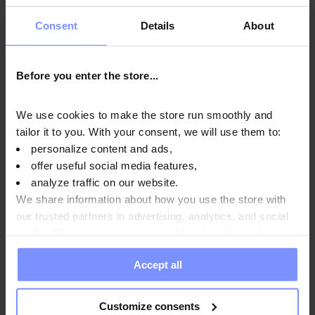
Anwendungsweise
Consent
Details
About
Before you enter the store...
Nährwertinformationen
We use cookies to make the store run smoothly and
tailor it to you. With your consent, we will use them to:
Parameter
personalize content and ads,
offer useful social media features,
analyze traffic on our website.
Hersteller
We share information about how you use the store with
our trusted partners in advertising, analytics, and social
media. These partners may combine this data with other
information you have provided to them or that they have
FAQ
Accept all
collected when you use their services. Do you agree?
Customize consents