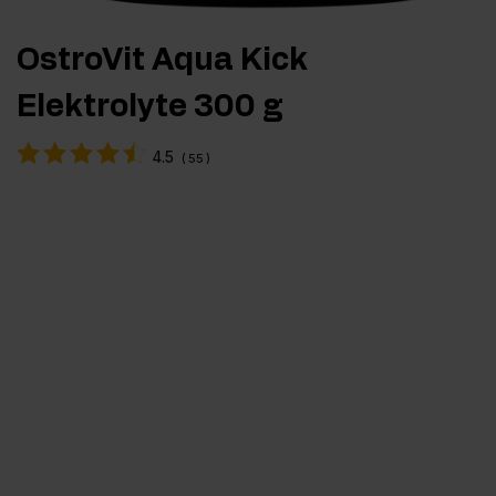
OstroVit Aqua Kick
Elektrolyte 300 g
4.5
(
55
)