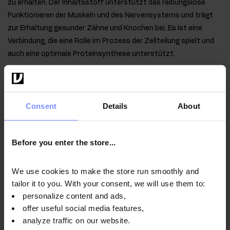
zu erhalten. Der Inhaltsstoff unterstützt das reibungslose
Funktionieren der Muskeln und des Nervensystems und trägt
zur Erhaltung gesunder Zähne und Knochen bei. Es ist eine
Verbindung, die eine Rolle im Prozess der Zellteilung spielt und
auch eine optimale Proteinsynthese unterstützt.
Qualität laborbestätigt
Consent
Details
About
Im Interesse der Gesundheit unserer Kunden unterliegen
die von uns hergestellten Produkte regelmäßigen
Untersuchungen in einem unabhängigen akkreditierten
Before you enter the store...
Labor, um höchste Qualität zu gewährleisten und
aufrechtzuerhalten.
We use cookies to make the store run smoothly and
tailor it to you. With your consent, we will use them to:
personalize content and ads,
offer useful social media features,
analyze traffic on our website.
OstroVit Aqua Kick Elektrolyte - Mikrobiologische analyse