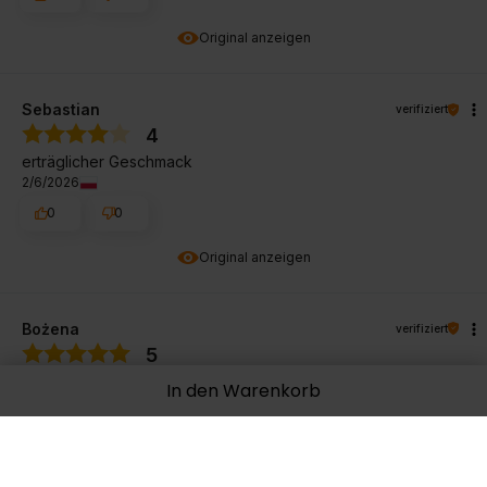
Original anzeigen
Sebastian
verifiziert
4
erträglicher Geschmack
2/6/2026
0
0
Original anzeigen
Bożena
verifiziert
5
Ich mag diese Elektrolyte wirklich sehr, für mich ist dieser
In den Warenkorb
Geschmack großartig, 💪💪💪
2/4/2026
0
0