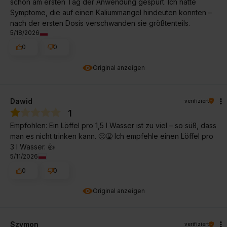
schon am ersten Tag der Anwendung gespürt. Ich hatte
Symptome, die auf einen Kaliummangel hindeuten konnten –
nach der ersten Dosis verschwanden sie größtenteils.
5/18/2026
0
0
Original anzeigen
Dawid
verifiziert
1
Empfohlen: Ein Löffel pro 1,5 l Wasser ist zu viel – so süß, dass
man es nicht trinken kann. 🤢🤮 Ich empfehle einen Löffel pro
3 l Wasser. 👍️
5/11/2026
0
0
Original anzeigen
Szymon
verifiziert