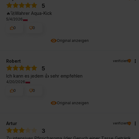
5
🔥🚀Wahrer Aqua-Kick
5/4/2026
0
0
Original anzeigen
Robert
verifiziert
5
Ich kann es jedem 👍️ sehr empfehlen
4/20/2026
0
0
Original anzeigen
Artur
verifiziert
3
Zu intensives Pfirsicharoma (der Geruch einer Tasse Getränk