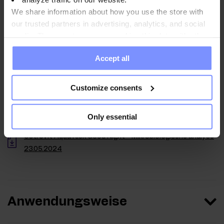
We share information about how you use the store with
our trusted partners in advertising, analytics, and social
media. These partners may combine this data with other
information you have provided to them or that they have
OstroVit Aqua Kick Good Night - Mikrobiologische analyse
Accept all
collected when you use their services. Do you agree?
11.02.2026
OstroVit Aqua Kick Good Night - Bestimmung des
Customize consents
schwermetallgehalts 06.02.2026
OstroVit Aqua Kick Good Night - Mikrobiologische analyse
Only essential
22.11.2024
OstroVit Aqua Kick Good Night - Mikrobiologische analyse
23.05.2024
Anwendungsweise