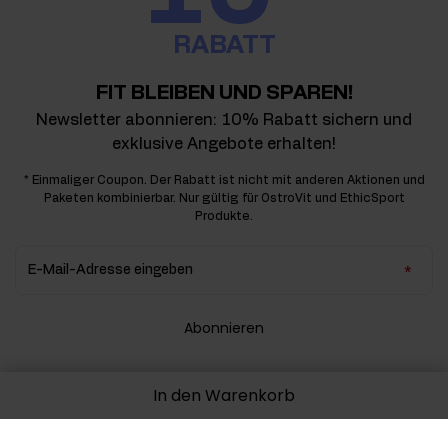
RABATT
FIT BLEIBEN UND SPAREN!
Newsletter abonnieren: 10% Rabatt sichern und
exklusive Angebote erhalten!
* Einmaliger Coupon. Der Rabatt ist nicht mit anderen Aktionen und
Paketen kombinierbar. Nur gültig für OstroVit und EthicSport
Produkte.
E-Mail-Adresse eingeben
Abonnieren
Abmelden
In den Warenkorb
Ich stimme der Datenverarbeitung gemäß der