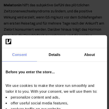
Melatonin
hilft das subjektive Gefühl des plötzlichen
Zeitzonenwechselsyndroms zu lindern, und die positive
Wirkung wird erzielt, wenn 0,5 mg kurz vor dem Schlafengehen
am ersten Reisetag und für mehrere Tage nach der Ankunft am
Zielort konsumiert werden. Darüber hinaus trägt das Hormon
dazu bei, die Einschlafzeit zu verkürzen, und die positive
Wirkung tritt ein, wenn kurz vor dem Schlafengehen 1 mg
Melatonin sich zu nehmen.
Consent
Details
About
Qualität laborbestätigt
Before you enter the store...
Im Interesse der Gesundheit unserer Kunden unterliegen
die von uns hergestellten Produkte regelmäßigen
We use cookies to make the store run smoothly and
Untersuchungen in einem unabhängigen akkreditierten
tailor it to you. With your consent, we will use them to:
Labor, um höchste Qualität zu gewährleisten und
personalize content and ads,
aufrechtzuerhalten.
offer useful social media features,
analyze traffic on our website.