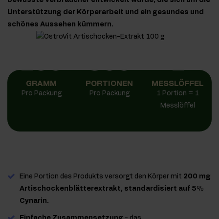
bewusste Verbraucher entwickelt wurde, die sich um die
Unterstützung der Körperarbeit und ein gesundes und
schönes Aussehen kümmern.
100
500
1
GRAMM
PORTIONEN
MESSLÖFFEL
Pro Packung
Pro Packung
1 Portion = 1
Messlöffel
Eine Portion des Produkts versorgt den Körper mit
200 mg
Artischockenblätterextrakt, standardisiert auf 5%
Cynarin.
Einfache Zusammensetzung
- das