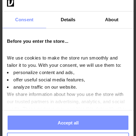
Verbindungen - das Gemüse ist eine Quelle für Polyphenole, und
die wichtigste in der Pflanze vorkommende Verbindung gilt als
Cynarin, auch bekannt als 1,5-Caffeoylchinasäure, die für die
Consent
Details
About
wertvollen Eigenschaften der Staude verantwortlich ist.
Before you enter the store...
Anwendungsweise
We use cookies to make the store run smoothly and
tailor it to you. With your consent, we will use them to:
personalize content and ads,
offer useful social media features,
Nährwertinformationen
analyze traffic on our website.
We share information about how you use the store with
our trusted partners in advertising, analytics, and social
Parameter
media. These partners may combine this data with other
information you have provided to them or that they have
Accept all
collected when you use their services. Do you agree?
Hersteller