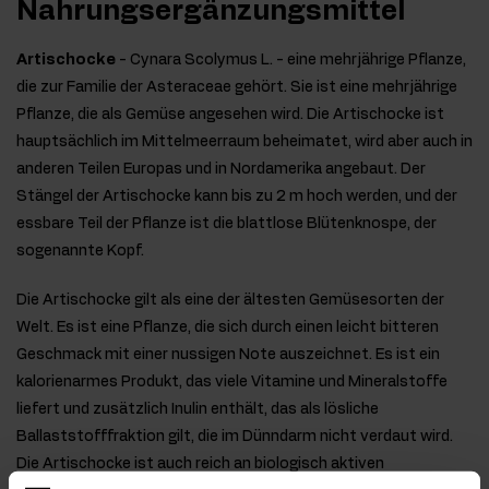
Nahrungsergänzungsmittel
Artischocke
- Cynara Scolymus L. - eine mehrjährige Pflanze,
die zur Familie der Asteraceae gehört. Sie ist eine mehrjährige
Pflanze, die als Gemüse angesehen wird. Die Artischocke ist
hauptsächlich im Mittelmeerraum beheimatet, wird aber auch in
anderen Teilen Europas und in Nordamerika angebaut. Der
Stängel der Artischocke kann bis zu 2 m hoch werden, und der
essbare Teil der Pflanze ist die blattlose Blütenknospe, der
sogenannte Kopf.
Die Artischocke gilt als eine der ältesten Gemüsesorten der
Welt. Es ist eine Pflanze, die sich durch einen leicht bitteren
Geschmack mit einer nussigen Note auszeichnet. Es ist ein
kalorienarmes Produkt, das viele Vitamine und Mineralstoffe
liefert und zusätzlich Inulin enthält, das als lösliche
Ballaststofffraktion gilt, die im Dünndarm nicht verdaut wird.
Die Artischocke ist auch reich an biologisch aktiven