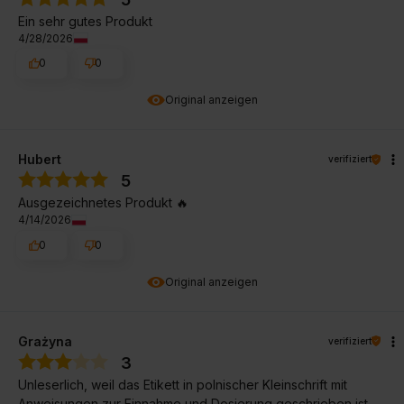
Ein sehr gutes Produkt
4/28/2026
0
0
Original anzeigen
Hubert
verifiziert
5
Ausgezeichnetes Produkt 🔥
4/14/2026
0
0
Original anzeigen
Grażyna
verifiziert
3
Unleserlich, weil das Etikett in polnischer Kleinschrift mit
Anweisungen zur Einnahme und Dosierung geschrieben ist.