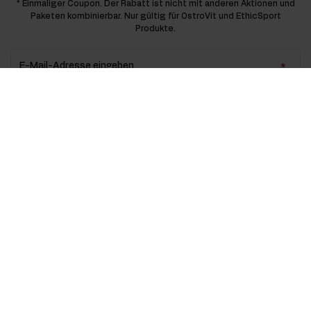
* Einmaliger Coupon. Der Rabatt ist nicht mit anderen Aktionen und
Paketen kombinierbar. Nur gültig für OstroVit und EthicSport
Produkte.
E-Mail-Adresse eingeben
Abonnieren
Abmelden
Ich stimme der Datenverarbeitung gemäß der
Datenschutzerklärung
zu
Kontakt