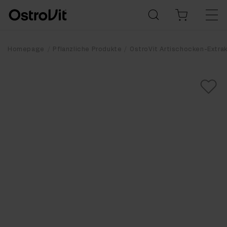
Homepage
Pflanzliche Produkte
OstroVit Artischocken-Extrak