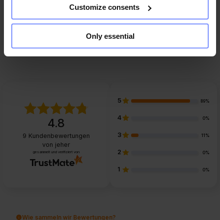
Customize consents
FAQ
Only essential
5
89%
4
0%
4.8
3
9
Kundenbewertungen
11%
von jeher
2
gesammelt und verifiziert von
0%
1
0%
Wie sammeln wir Bewertungen?