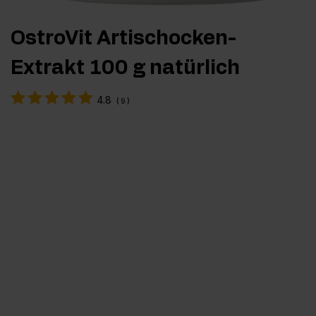
OstroVit Artischocken-
Extrakt 100 g natürlich
4.8
(
9
)