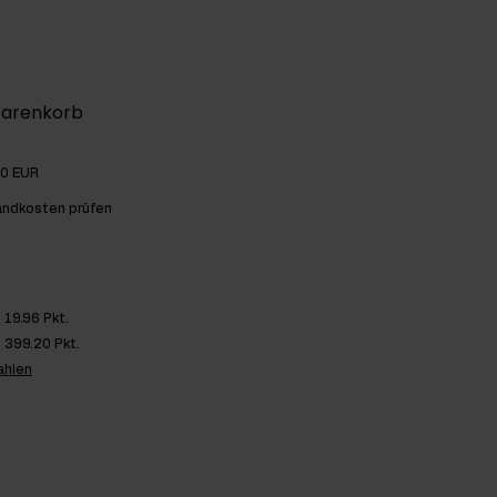
Warenkorb
00 EUR
andkosten prüfen
19.96 Pkt.
399.20 Pkt.
ahlen