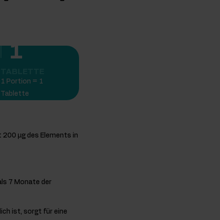
1
TABLETTE
1 Portion = 1
Tablette
t 200 µg des Elements in
als 7 Monate der
ch ist, sorgt für eine