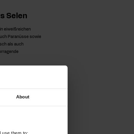
es Selen
in eiweißreichen
 auch Paranüsse sowie
sch als auch
vorragende
nktionieren des
About
nese bei und
n Zellschutz vor
l use them to: