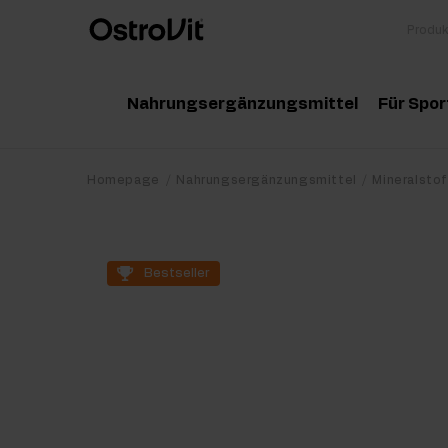
Nahrungsergänzungsmittel
Für Spor
Adaptogene
Zu
Homepage
Nahrungsergänzungsmittel
Mineralstof
Vitamine
Am
Mineralstoffe
Kr
Bestseller
Gesunde Fette
Pr
Detox
Pr
Diät und Gewichtsverlust
Po
Gelenke und Knochen
Ma