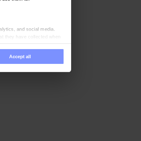
n Produkte
chste Qualität zu
alytics, and social media.
at they have collected when
Accept all