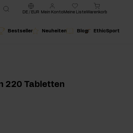
DE
/
EUR
Mein Konto
Meine Liste
Warenkorb
Bestseller
Neuheiten
Blog
EthicSport
te
g
duktempfehlung
Produktempfehlung
n 220 Tabletten