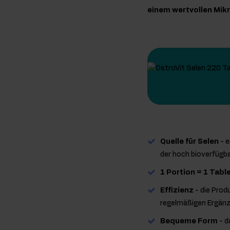
einem wertvollen Mik
Quelle für Selen
- e
der hoch bioverfügb
1 Portion = 1 Tabl
Effizienz
- die Prod
regelmäßigen Ergänz
Bequeme Form
- d