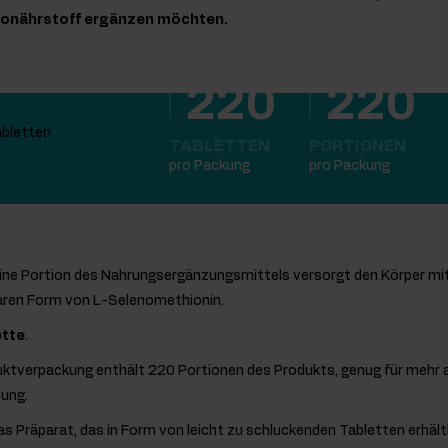
ronährstoff ergänzen möchten.
220
220
TABLETTEN
PORTIONEN
pro Packung
pro Packung
ine Portion des Nahrungsergänzungsmittels versorgt den Körper mi
aren Form von L-Selenomethionin.
ette
.
uktverpackung enthält 220 Portionen des Produkts, genug für mehr 
ung.
as Präparat, das in Form von leicht zu schluckenden Tabletten erhältli