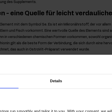
gung des Supplements.
n - eine Quelle für leicht verdaulich
lement mit dem Symbol Se. Es ist ein Mikronährstoff, der vor allem 
, Eiern und Fisch vorkommt. Eine wertvolle Quelle des Elements sind
ann in verschiedenen chemischen Formen vorkommen, sowohl organi
onin gilt als die beste Form der Verbindung, die sich durch eine her
chnet, das auch in OstroVit-Präparat verwendet wurde.
n der in OstroVit Selen enthaltenen
e
ng gesunder Haare und Nägel bei und unterstützt das reibungslose Fu
Details
inaus trägt der Inhaltsstoff zum normalen Verlauf der Spermatoge
gsgemäße Arbeit des Immunsystems. Der Stoff unterstützt auch de
lft bei der optimalen Funktion der Schilddrüse.
ore run smoothly and tailor it to you. With your consent, we wil