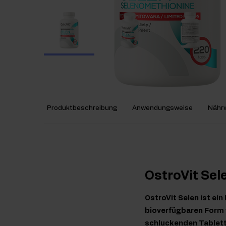
Produktbeschreibung
Anwendungsweise
Nährw
OstroVit Sel
OstroVit Selen ist ei
bioverfügbaren Form v
schluckenden Tablette