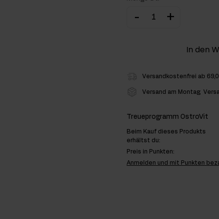
-
+
hlenhydrate
rmon-Booster
In den 
ner
Versandkostenfrei ab 69,
Versand am Montag
Vers
Treueprogramm OstroVit
Beim Kauf dieses Produkts
erhältst du:
Preis in Punkten:
Anmelden und mit Punkten bez