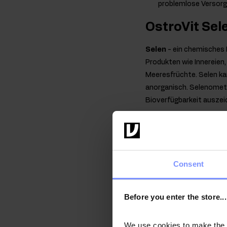
problemlose Versor
OstroVit Sele
Selen
- ein chemisches E
Produkten wie Innereien
Meeresfrüchte. Selen k
anorganisch. Selenomethi
Bioverfügbarkeit auszei
Eigenschafte
Inhaltsstoff
Selen
trägt zur Erhaltu
Consent
Immunsystems. Darüber h
unterstützt die ordnun
oxidativem Stress und hi
Before you enter the store...
We use cookies to make the st