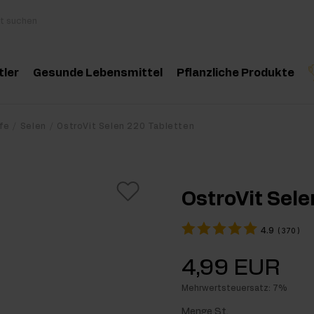
tler
Gesunde Lebensmittel
Pflanzliche Produkte
behör
Kochen und Diät
Kräuter und Extrak
Produktempfehlung
Produktempfehlun
Pro
fe
Selen
OstroVit Selen 220 Tabletten
inosäuren
Gesunde Snacks
Ätherische Öle
eatin
Erdnussbutter
OstroVit Sele
oteine
Für Veganer
4.9
(
370
)
e-Workout Supplements
Getränke
4,99 EUR
st Workout Supplements
Mehrwertsteuersatz: 7%
sseaufbau Supplemente
Menge St.