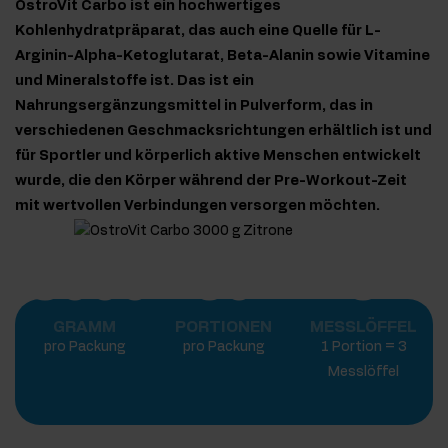
OstroVit Carbo ist ein hochwertiges
Kohlenhydratpräparat, das auch eine Quelle für L-
Arginin-Alpha-Ketoglutarat, Beta-Alanin sowie Vitamine
und Mineralstoffe ist. Das ist ein
Nahrungsergänzungsmittel in Pulverform, das in
verschiedenen Geschmacksrichtungen erhältlich ist und
für Sportler und körperlich aktive Menschen entwickelt
wurde, die den Körper während der Pre-Workout-Zeit
mit wertvollen Verbindungen versorgen möchten.
3000
60
3
GRAMM
PORTIONEN
MESSLÖFFEL
pro Packung
pro Packung
1 Portion = 3
Messlöffel