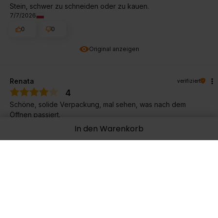
Stein, schwer zu schneiden oder zu kauen.
7/7/2026
0
0
Original anzeigen
Renata
verifiziert
4
Schöne, solide Verpackung, mal sehen, was nach dem
Öffnen passiert.
7/3/2026
In den Warenkorb
0
0
Original anzeigen
Janusz
verifiziert
5
Ich kaufe jetzt seit ein paar Jahren und bin zufrieden