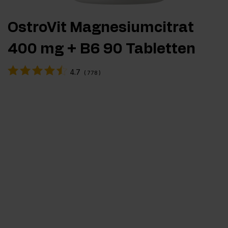
OstroVit Magnesiumcitrat
400 mg + B6 90 Tabletten
4.7
(
778
)