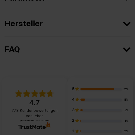
Hersteller
FAQ
5
82%
4
11%
4.7
3
778
Kundenbewertungen
5%
von jeher
2
gesammelt und verifiziert von
1%
1
2%