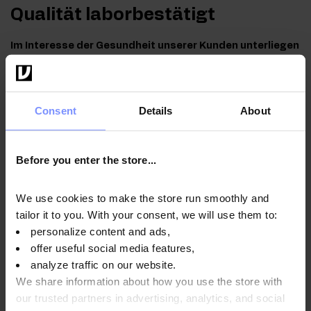
Qualität laborbestätigt
Im Interesse der Gesundheit unserer Kunden unterliegen
die von uns hergestellten Produkte regelmäßigen
Untersuchungen in einem unabhängigen akkreditierten
Labor, um höchste Qualität zu gewährleisten und
Consent
Details
About
aufrechtzuerhalten.
Before you enter the store...
We use cookies to make the store run smoothly and
OstroVit Magnesiumcitrat 400 mg + B6 -
tailor it to you. With your consent, we will use them to:
Mikrobiologische analyse 09.04.2026
personalize content and ads,
OstroVit Magnesium Citrate 400 mg + B6 - Bestimmung
offer useful social media features,
des schwermetallgehalts 09.04.2026
analyze traffic on our website.
We share information about how you use the store with
OstroVit Magnesiumcitrat 400 mg + B6 -
our trusted partners in advertising, analytics, and social
Mikrobiologische analyse 04.08.2025