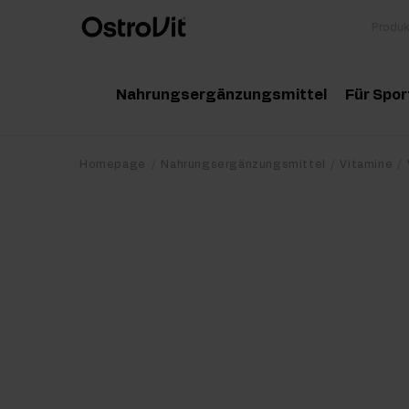
Nahrungsergänzungsmittel
Für Spor
Adaptogene
Zu
Homepage
Nahrungsergänzungsmittel
Vitamine
Vitamine
Am
Mineralstoffe
Kr
Gesunde Fette
Pr
Detox
Pr
Diät und Gewichtsverlust
Po
Gelenke und Knochen
Ma