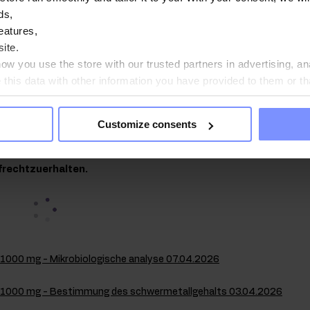
norpel und Zahnfleisch, sowie Zähnen und Haut. Die Substanz trägt
ds,
s normalen Energiestoffwechsels und zum reibungslosen Funktioni
eatures,
h zur Verringerung von Müdigkeit und Ermüdung bei, unterstützt die 
ite.
ktionen und hilft, die Zellen vor oxidativem Stress zu schützen.
w you use the store with our trusted partners in advertising, an
his data with other information you have provided to them or th
ou agree?
orbestätigt
Customize consents
ndheit unserer Kunden unterliegen die von uns hergestellte
chungen in einem unabhängigen akkreditierten Labor, um hö
frechtzuerhalten.
 1000 mg - Mikrobiologische analyse 07.04.2026
C 1000 mg - Bestimmung des schwermetallgehalts 03.04.2026