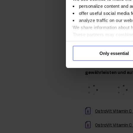
Blutgefäßen, Knochen, K
personalize content and a
Aufrechterhaltung eine
offer useful social media f
bei. Vitamin C trägt auc
analyze traffic on our webs
normaler psychischer Fun
We share information about ho
These partners may combine t
you use their services. Do y
Qualität lab
Only essential
Im Interesse der Gesu
regelmäßigen Untersu
gewährleisten und au
OstroVit Vitamin C
OstroVit Vitamin 