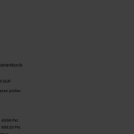
Warenkorb
00 EUR
sten prüfen
49.96 Pkt.
999.20 Pkt.