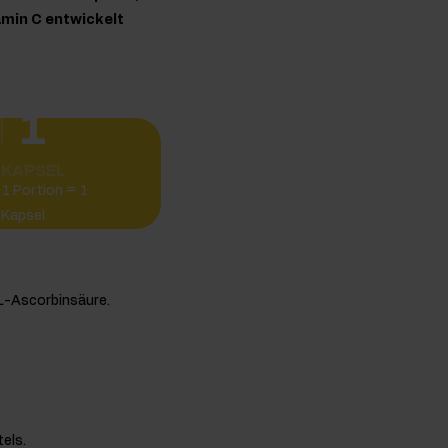
amin C entwickelt
1
KAPSEL
1 Portion = 1
Kapsel
L-Ascorbinsäure.
els.