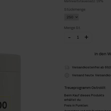
Mehrwertsteuersatz: 19%
hlenhydrate
Stückmenge:
rmon-Booster
Menge St.
ner
-
+
In den 
Versandkostenfrei ab 69,
Versand heute
Versandko
Treueprogramm OstroVit
Beim Kauf dieses Produkts
erhältst du:
Preis in Punkten: