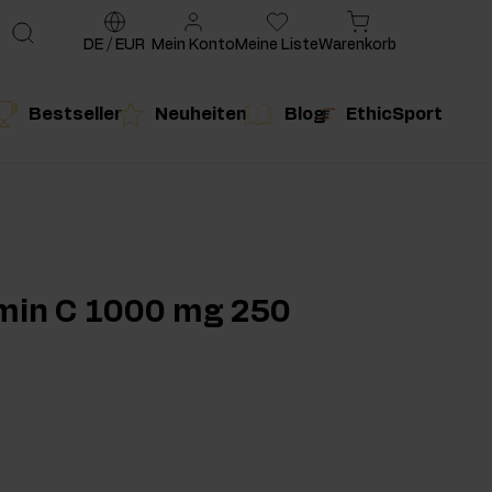
DE
/
EUR
Mein Konto
Meine Liste
Warenkorb
Bestseller
Neuheiten
Blog
EthicSport
te
g
duktempfehlung
Produktempfehlung
amin C 1000 mg 250