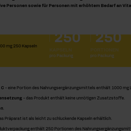
tive Personen sowie für Personen mit erhöhtem Bedarf an Vit
250
250
KAPSELN
PORTIONEN
pro Packung
pro Packung
 C
- eine Portion des Nahrungsergänzungsmittels enthält 1000 mg 
ensetzung
- das Produkt enthält keine unnötigen Zusatzstoffe.
on
.
as Präparat ist als leicht zu schluckende Kapseln erhältlich.
duktverpackung enthält 250 Portionen des Nahrungsergänzungsmitt