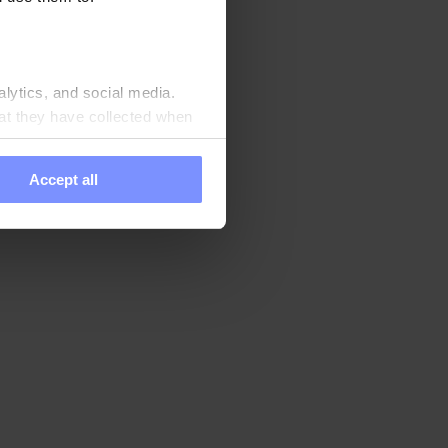
 auch zur
eren des Nervensystems
Aufrechterhaltung
alytics, and social media.
at they have collected when
Accept all
n Produkte
chste Qualität zu