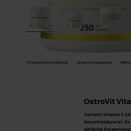
Produktbeschreibung
Anwendungsweise
Nährw
OstroVit Vi
OstroVit Vitamin C 10
Ascorbinsäure ist. Es 
einfache Zusammenset