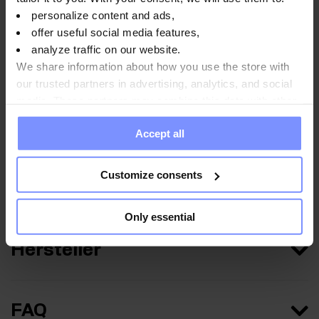
personalize content and ads,
offer useful social media features,
analyze traffic on our website.
Anwendungsweise
We share information about how you use the store with
our trusted partners in advertising, analytics, and social
media. These partners may combine this data with other
information you have provided to them or that they have
Nährwertinformationen
Accept all
collected when you use their services. Do you agree?
Customize consents
Parameter
Only essential
Hersteller
FAQ