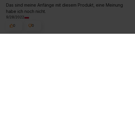
Das sind meine Anfänge mit diesem Produkt, eine Meinung
habe ich noch nicht.
9/28/2022
0
0
Original anzeigen
Piotr
verifiziert
5
Nicht zu große Kapseln, leicht zu schlucken. Für die Herbst-
und Winterzeit können sie unverzichtbar sein.
8/26/2022
0
0
Original anzeigen
Grażyna
verifiziert
5