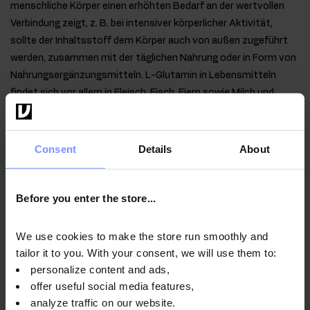
menschliche Körper einen erhöhten Bedarf an der wertvollen
Verbindung zeigt, z. B. bei intensiver körperlicher Aktivität,
sollte der Inhaltsstoff dem Körper auch von außen zugeführt
werden, zusammen mit der täglichen Nahrung oder in Form von
Nahrungsergänzungsmitteln. L-Glutamin in Lebensmitteln
findet sich vor allem in Fleisch, Fisch, Eiern sowie Milch und
Milchprodukten sowie in trockenen Hülsenfrüchten.
OstroVit verwendet gleichzeitig BCAA und L-Glutamin, was
Consent
Details
About
sich positiv auf die Qualität der Verbindung auswirkt, da sich die
im Produkt verwendeten Aminosäuren ergänzen und
synergistisch wirken.
Before you enter the store...
We use cookies to make the store run smoothly and
tailor it to you. With your consent, we will use them to:
Anwendungsweise
personalize content and ads,
offer useful social media features,
analyze traffic on our website.