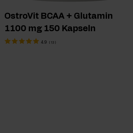
OstroVit BCAA + Glutamin
1100 mg 150 Kapseln
4.9
(
13
)