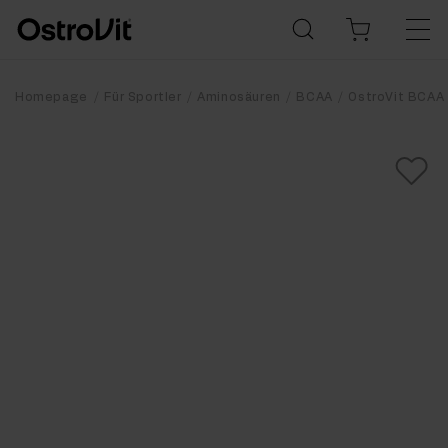
Homepage
Für Sportler
Aminosäuren
BCAA
OstroVit BCAA