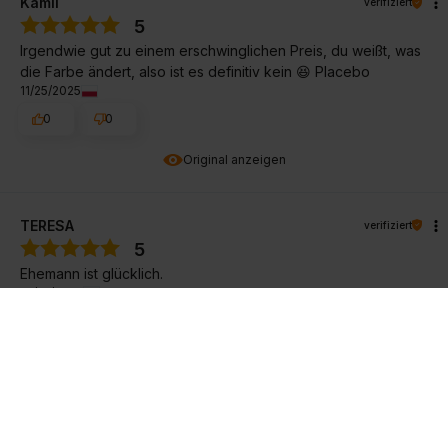
Kamil
verifiziert
5
Irgendwie gut zu einem erschwinglichen Preis, du weißt, was
die Farbe ändert, also ist es definitiv kein 😆 Placebo
11/25/2025
0
0
Original anzeigen
TERESA
verifiziert
5
Ehemann ist glücklich.
10/31/2025
0
0
Original anzeigen
Jakub
verifiziert