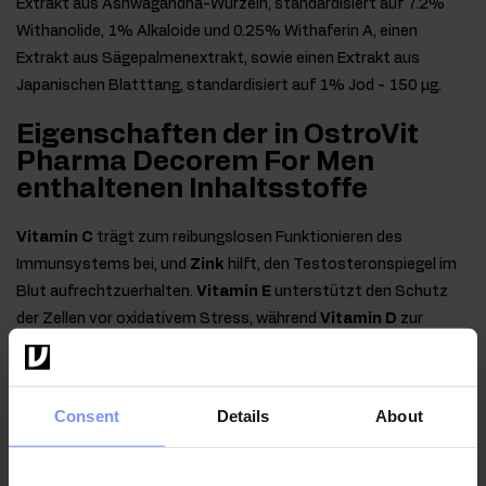
Extrakt aus Ashwagandha-Wurzeln, standardisiert auf 7.2%
Withanolide, 1% Alkaloide und 0.25% Withaferin A, einen
Extrakt aus Sägepalmenextrakt, sowie einen Extrakt aus
Japanischen Blatttang, standardisiert auf 1% Jod - 150 µg.
Eigenschaften der in OstroVit
Pharma Decorem For Men
enthaltenen Inhaltsstoffe
Vitamin C
trägt zum reibungslosen Funktionieren des
Immunsystems bei, und
Zink
hilft, den Testosteronspiegel im
Blut aufrechtzuerhalten.
Vitamin E
unterstützt den Schutz
der Zellen vor oxidativem Stress, während
Vitamin D
zur
normalen Funktion der Muskeln beiträgt.
Pantothensäure
unterstützt die Aufrechterhaltung der geistigen
Leistungsfähigkeit auf einem optimalen Niveau, während
Consent
Details
About
Niacin
zur Erhaltung einer gesunden Haut beiträgt.
Riboflavin
unterstützt die Aufrechterhaltung einer normalen Sehkraft,
während
Vitamin B6
zur normalen Produktion roter