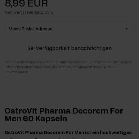
8,99 EUR
Mehrwertsteuersatz: 19%
Meine E-Mail Adresse
Bei Verfügbarkeit benachrichtigen
Mit der Aktivierung der Benachrichtigung erklärst du dich mit dem einmaligen
Erhalt einer Information über die erneute Verfügbarkeit dieses Artikels
einverstanden.
OstroVit Pharma Decorem For
Men 60 Kapseln
OstroVit Pharma Decorem For Men ist ein hochwertiges