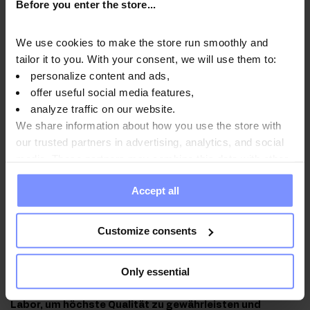
Before you enter the store...
Blutkörperchen beiträgt.
Thiamin
unterstützt eine normale
Herzfunktion, während
Selenium
zu einer normalen
We use cookies to make the store run smoothly and
Spermatogenese beiträgt.
Vitamin A
trägt zur
tailor it to you. With your consent, we will use them to:
Aufrechterhaltung eines normalen Eisenstoffwechsels bei,
personalize content and ads,
während
Vitamin K
zu einer normalen Blutgerinnung beiträgt.
offer useful social media features,
Chrom
trägt zur Aufrechterhaltung eines optimalen
analyze traffic on our website.
Blutzuckerspiegels bei und
Folate
ist am Prozess der
We share information about how you use the store with
Zellteilung beteiligt.
Biotin
trägt zur Erhaltung gesunder Haut
our trusted partners in advertising, analytics, and social
und Haare bei, während
Vitamin B12
zum reibungslosen
media. These partners may combine this data with other
Funktionieren des Nervensystems beiträgt.
information you have provided to them or that they have
Accept all
collected when you use their services. Do you agree?
Qualität laborbestätigt
Customize consents
Im Interesse der Gesundheit unserer Kunden unterliegen
Only essential
die von uns hergestellten Produkte regelmäßigen
Untersuchungen in einem unabhängigen akkreditierten
Labor, um höchste Qualität zu gewährleisten und