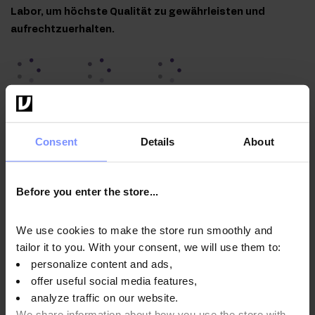
Labor, um höchste Qualität zu gewährleisten und
aufrechtzuerhalten.
OstroVit MSM 1200 mg - Mikrobiologische analyse
06.10.2025
Consent
Details
About
OstroVit MSM 1200 mg - Bestimmung des
schwermetallgehalts 02.10.2025
Before you enter the store...
We use cookies to make the store run smoothly and
tailor it to you. With your consent, we will use them to:
Anwendungsweise
personalize content and ads,
offer useful social media features,
analyze traffic on our website.
Nährwertinformationen
We share information about how you use the store with