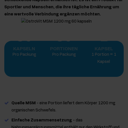
schluckende Kapseln erhältlich ist. Es ist ein Produkt für
Sportler und Menschen, die ihre tägliche Ernährung um
eine wertvolle Verbindung ergänzen möchten.
60
60
1
KAPSELN
PORTIONEN
KAPSEL
Pro Packung
Pro Packung
1 Portion = 1
Kapsel
Quelle MSM
- eine Portion liefert dem Körper 1200 mg
organischen Schwefels.
Einfache Zusammensetzung
- das
Nahrungsergänzungsmittel enthält nur den Wirkstoff und