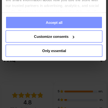
our trusted partners in advertising, analytics, and social
media. These partners may combine this data with other
information you have provided to them or that they have
Parameter
Accept all
collected when you use their services. Do you agree?
Customize consents
Hersteller
Only essential
FAQ
5
88%
4
8%
4.8