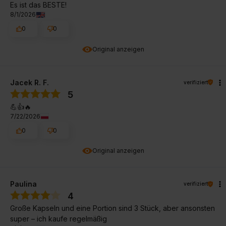
Es ist das BESTE!
8/1/2026
0
0
Original anzeigen
Jacek R. F.
verifiziert
5
💪👍️🔥
7/22/2026
0
0
Original anzeigen
Paulina
verifiziert
4
Große Kapseln und eine Portion sind 3 Stück, aber ansonsten
super – ich kaufe regelmäßig