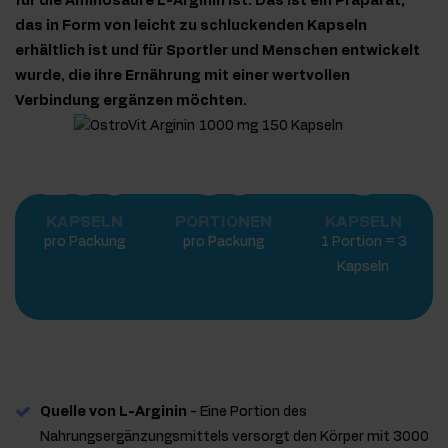
für die Aminosäure L-Arginin ist. Das ist ein Präparat,
das in Form von leicht zu schluckenden Kapseln
erhältlich ist und für Sportler und Menschen entwickelt
wurde, die ihre Ernährung mit einer wertvollen
Verbindung ergänzen möchten.
150
50
3
KAPSELN
PORTIONEN
KAPSELN
pro Packung
pro Packung
1 Portion = 3
Kapseln
Quelle von L-Arginin
- Eine Portion des
Nahrungsergänzungsmittels versorgt den Körper mit 3000