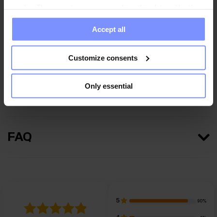
media. These partners may combine this data with other
Nährwertinformationen
information you have provided to them or that they have
Accept all
collected when you use their services. Do you agree?
Parameter
Customize consents
Only essential
Hersteller
FAQ
5
90%