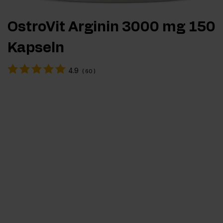
OstroVit Arginin 3000 mg 150
Kapseln
4.9
(
60
)