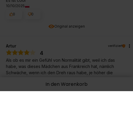
Es ist cool
10/10/2025
0
0
Original anzeigen
Artur
verifiziert
4
Als ob es mir ein Gefühl von Normalität gibt, weil ich das
habe, was dieses Mädchen aus Frankreich hat, nämlich
Schwäche, wenn ich den Dreh raus habe, je höher die
Bewertung ist
In den Warenkorb
9/25/2025
0
0
Original anzeigen
Nuccio
verifiziert
5