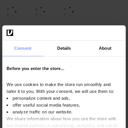
OstroVit Arginin - Mikrobiologische analyse 02.03.2024
OstroVit Arginin - Mikrobiologische analyse 01.03.2024
Consent
Details
About
OstroVit Arginin - Bestimmung des schwermetallgehalts
29.02.2024
Before you enter the store...
OstroVit Arginin - Bestimmung des schwermetallgehalts
01.03.2024
We use cookies to make the store run smoothly and
tailor it to you. With your consent, we will use them to:
personalize content and ads,
offer useful social media features,
Anwendungsweise
analyze traffic on our website.
We share information about how you use the store with
our trusted partners in advertising, analytics, and social