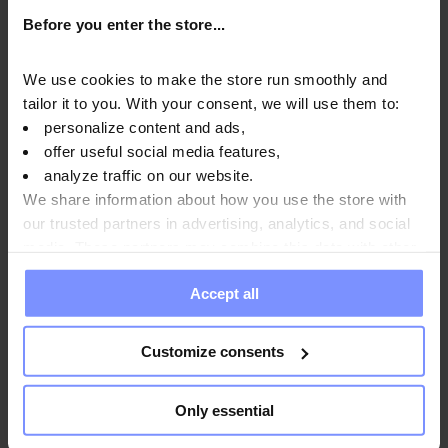
Untersuchungen in einem unabhängigen akkreditierten
Before you enter the store...
Labor, um höchste Qualität zu gewährleisten und
aufrechtzuerhalten.
We use cookies to make the store run smoothly and
tailor it to you. With your consent, we will use them to:
personalize content and ads,
offer useful social media features,
analyze traffic on our website.
OstroVit Resveratrol VEGE - Mikrobiologische Analyse
We share information about how you use the store with
02.03.2024
our trusted partners in advertising, analytics, and social
media. These partners may combine this data with other
information you have provided to them or that they have
Accept all
collected when you use their services. Do you agree?
Anwendungsweise
Customize consents
Nährwertinformationen
Only essential