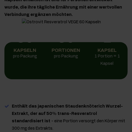
Kapseln erhältlich ist und für Personen entwickelt
wurde, die ihre tägliche Ernährung mit einer wertvollen
Verbindung ergänzen möchten.
60
60
1
KAPSELN
PORTIONEN
KAPSEL
pro Packung
pro Packung
1 Portion = 1
Kapsel
Enthält das japanischen Staudenknöterich Wurzel-
Extrakt, der auf 50% trans-Resveratrol
standardisiert ist
- eine Portion versorgt den Körper mit
300 mg des Extrakts.