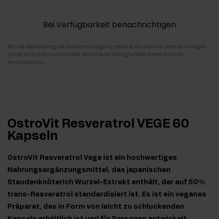
Bei Verfügbarkeit benachrichtigen
Mit der Aktivierung der Benachrichtigung erklärst du dich mit dem einmaligen
Erhalt einer Information über die erneute Verfügbarkeit dieses Artikels
einverstanden.
OstroVit Resveratrol VEGE 60
Kapseln
OstroVit Resveratrol Vege ist ein hochwertiges
Nahrungsergänzungsmittel, das japanischen
Staudenknöterich Wurzel-Extrakt enthält, der auf 50%
trans-Resveratrol standardisiert ist. Es ist ein veganes
Präparat, das in Form von leicht zu schluckenden