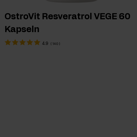
OstroVit Resveratrol VEGE 60
Kapseln
4.9
(
140
)