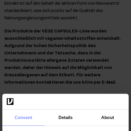
Extrakt ist auf den Gehalt der aktiven Form von Resveratrol
standardisiert, was sich positiv auf die Qualität des
Nahrungsergänzungsmittels auswirkt.
Die Produkte der VEGE CAPSULES-Linie wurden
ausschließlich mit veganen Inhaltsstoffen entwickelt.
Aufgrund der hohen Sicherheitspolitik des
Unternehmens und der Tatsache, dass in der
Produktionsstätte allergene Zutaten verwendet
werden, daher der Hinweis auf die Möglichkeit von
Kreuzallergenen auf dem Etikett. Für weitere
Informationen kontaktieren Sie uns bitte per E-Mail.
Qualität laborbestätigt
Consent
Details
About
Im Interesse der Gesundheit unserer Kunden unterliegen
die von uns hergestellten Produkte regelmäßigen