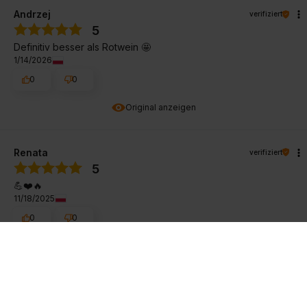
Andrzej
verifiziert
5
Definitiv besser als Rotwein 🤩
1/14/2026
0
0
Original anzeigen
Renata
verifiziert
5
💪❤️🔥
11/18/2025
0
0
Original anzeigen
Małgorzata
verifiziert