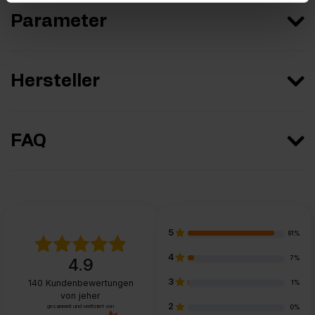
Parameter
Hersteller
FAQ
5
91%
4
7%
4.9
3
140
Kundenbewertungen
1%
von jeher
2
gesammelt und verifiziert von
0%