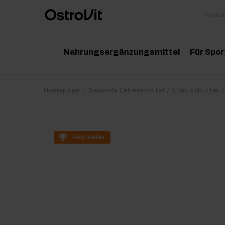
Nahrungsergänzungsmittel
Für Spor
Adaptogene
Zu
Homepage
Gesunde Lebensmittel
Erdnussbutter
Vitamine
Am
Mineralstoffe
Kr
Bestseller
Gesunde Fette
Pr
Detox
Pr
Diät und Gewichtsverlust
Po
Gelenke und Knochen
Ma