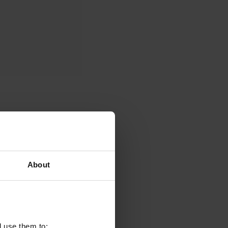
About
Salz noch Zucker noch
b. Alle OstroVit-
dukte bei niedriger
l use them to: