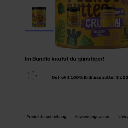
Im Bundle kaufst du günstiger
OstroVit 100% Erdnussbutter 3 x 1
Produktbeschreibung
Anwendungsweise
Nährw