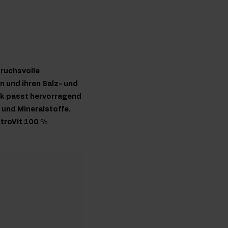
pruchsvolle
n und ihren Salz- und
k passt hervorragend
 und Mineralstoffe.
stroVit 100 %