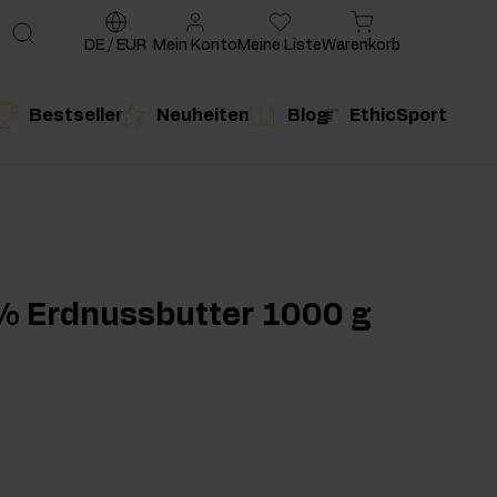
DE
/
EUR
Mein Konto
Meine Liste
Warenkorb
Bestseller
Neuheiten
Blog
EthicSport
te
g
duktempfehlung
Produktempfehlung
% Erdnussbutter 1000 g