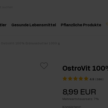
tler
Gesunde Lebensmittel
Pflanzliche Produkte
behör
Kochen und Diät
Kräuter und Extrak
Produktempfehlung
Produktempfehlun
Pro
OstroVit 100% Erdnussbutter 1000 g
inosäuren
Gesunde Snacks
Ätherische Öle
eatin
Erdnussbutter
OstroVit 100
oteine
Für Veganer
4.9
(
586
)
e-Workout Supplements
Getränke
8,99 EUR
st Workout Supplements
Mehrwertsteuersatz: 7%
sseaufbau Supplemente
Konsistenz: