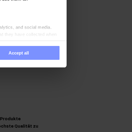
roVit-Erdnussbutter ist
dern auch eine wertvolle
alytics, and social media.
at they have collected when
Accept all
n Produkte
chste Qualität zu