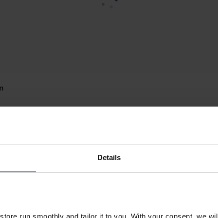
n
almöl
Details
0% Erdnussbutter
tter wird zu 100 % aus Erdnüssen hergestellt. Sie enthält weder 
sich von anderen Nüssen durch ihren besonders hohen Proteingehalt a
m für Qualität und Liebe zum Detail. Nach dem Mahlen werden die Pro
ore run smoothly and tailor it to you. With your consent, we wil