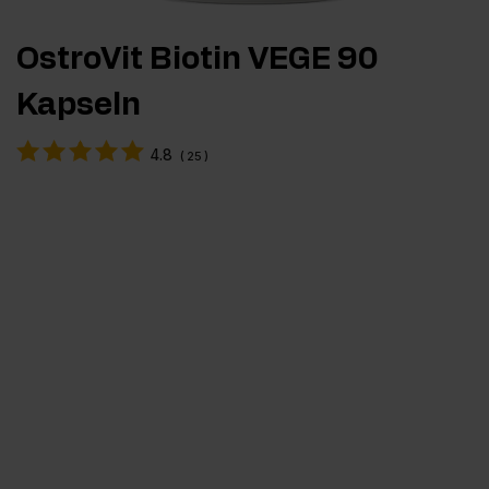
OstroVit Biotin VEGE 90
Kapseln
4.8
(
25
)