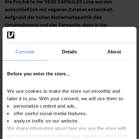
Die Produkte der VEGE CAPSULES Linie wurden
ausschließlich mit veganen Zutaten entwickelt.
Aufgrund der hohen Sicherheitspolitik des
Unternehmens und der Tatsache, dass in der
Produktionsanlage allergene Zutaten verwendet
werden, wird auf dem Etikett auf die Möglichkeit von
Kreuzallergenen hingewiesen. Für weitere
Consent
Details
About
Informationen, kontaktieren Sie uns bitte per E-Mail.
Before you enter the store...
Anwendungsweise
We use cookies to make the store run smoothly and
tailor it to you. With your consent, we will use them to:
personalize content and ads,
offer useful social media features,
Nährwertinformationen
analyze traffic on our website.
We share information about how you use the store with
our trusted partners in advertising, analytics, and social