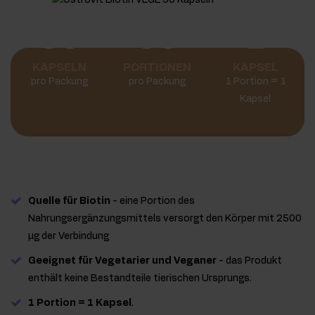
90
90
1
KAPSELN
PORTIONEN
KAPSEL
pro Packung
pro Packung
1 Portion = 1
Kapsel
Quelle für Biotin
- eine Portion des
Nahrungsergänzungsmittels versorgt den Körper mit 2500
µg der Verbindung
Geeignet für Vegetarier und Veganer
- das Produkt
enthält keine Bestandteile tierischen Ursprungs.
1 Portion = 1 Kapsel
.