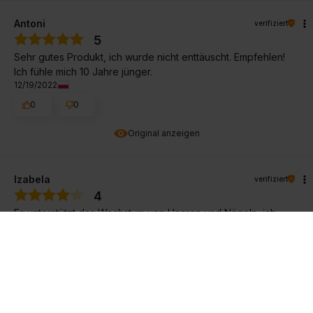
Antoni
verifiziert
5
Sehr gutes Produkt, ich wurde nicht enttäuscht. Empfehlen!
Ich fühle mich 10 Jahre jünger.
12/19/2022
0
0
Original anzeigen
Izabela
verifiziert
4
Es unterstützt das Wachstum von Haaren und Nägeln, ich
möchte, dass es übermäßigen Haarausfall stoppt - wir
werden sehen, ob es funktioniert
12/1/2022
0
0
Original anzeigen