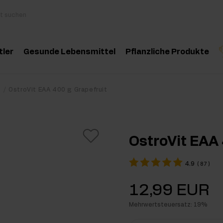
tler
Gesunde Lebensmittel
Pflanzliche Produkte
behör
Kochen und Diät
Kräuter und Extrak
Produktempfehlung
Produktempfehlun
Pro
s
OstroVit EAA 400 g Grapefruit
inosäuren
Gesunde Snacks
Ätherische Öle
eatin
Erdnussbutter
OstroVit EAA 
oteine
Für Veganer
4.9
(
87
)
e-Workout Supplements
Getränke
12,99 EUR
st Workout Supplements
Mehrwertsteuersatz: 19%
sseaufbau Supplemente