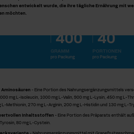
enschen entwickelt wurde, die ihre tägliche Ernährung mit we
en möchten.
400
40
GRAMM
PORTIONEN
pro Packung
pro Packung
er Aminosäuren
- Eine Portion des Nahrungsergänzungsmittels vers
000 mg L-Isoleucin, 1000 mg L-Valin, 900 mg L-Lysin, 450 mg L-Th
g L-Methionin, 270 mg L-Arginin, 200 mg L-Histidin und 130 mg L-T
ertvollen Inhaltsstoffen
- Eine Portion des Präparats enthält a
Tyrosin, 80 mg L-Cystein.
acksvariante
- Nahrungsergänzungsmittel mit Grapefruitgeschmac