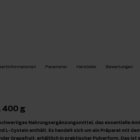
ertinformationen
Parameter
Hersteller
Bewertungen
A 400 g
 hochwertiges Nahrungsergänzungsmittel, das essentielle Am
nd L-Cystein enthält. Es handelt sich um ein Präparat mit de
er Grapefruit, erhältlich in praktischer Pulverform. Das ist e