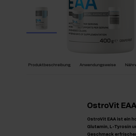
Produktbeschreibung
Anwendungsweise
Nährw
OstroVit EA
OstroVit EAA ist ein
Glutamin, L-Tyrosin u
Geschmack erfrischend