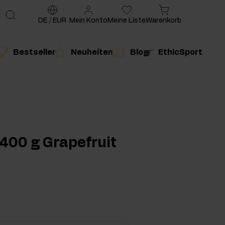
DE
/
EUR
Mein Konto
Meine Liste
Warenkorb
Bestseller
Neuheiten
Blog
EthicSport
te
g
duktempfehlung
Produktempfehlung
400 g Grapefruit