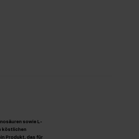
inosäuren sowie L-
m köstlichen
in Produkt, das für