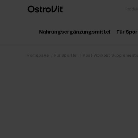
Nahrungsergänzungsmittel
Für Spor
Adaptogene
Zu
Homepage
Für Sportler
Post Workout Supplement
Vitamine
Am
Mineralstoffe
Kr
Gesunde Fette
Pr
Detox
Pr
Diät und Gewichtsverlust
Po
Gelenke und Knochen
Ma