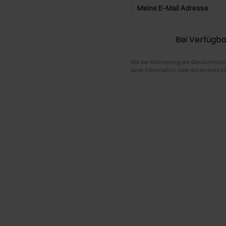
Meine E-Mail Adresse
hlenhydrate
Bei Verfügba
rmon-Booster
ner
Mit der Aktivierung der Benachricht
einer Information über die erneute V