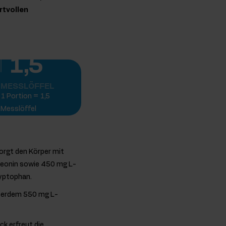
rtvollen
1,5
MESSLÖFFEL
1 Portion = 1,5
Messlöffel
orgt den Körper mit
reonin sowie 450 mg L-
ryptophan.
ußerdem 550 mg L-
k erfreut die