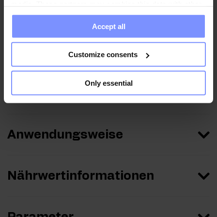
media. These partners may combine this data with other
OstroVit MCT-Öl - Bestimmung des schwermetallgehalts
information you have provided to them or that they have
22.08.2024
Accept all
collected when you use their services. Do you agree?
OstroVit MCT-Öl - Mikrobiologische analyse 07.08.2024
Customize consents
OstroVit MCT-Öl - Mikrobiologische Analyse 13.06.2024
OstroVit MCT-Öl - Mikrobiologische Analyse 15.04.2024
Only essential
Anwendungsweise
Nährwertinformationen