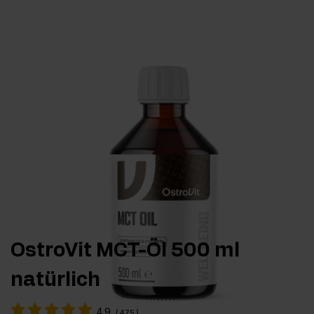
OstroVit MCT-Öl 500 ml
natürlich
4.9
(
475
)