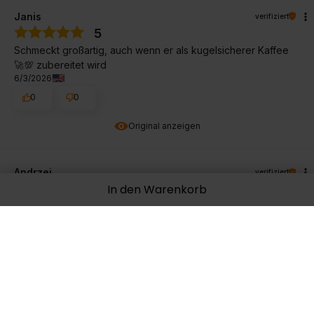
Janis
verifiziert
5
Schmeckt großartig, auch wenn er als kugelsicherer Kaffee
🚀💯 zubereitet wird
6/3/2026
0
0
Original anzeigen
Andrzej
verifiziert
In den Warenkorb
5
Positiv.
6/3/2026
0
1
Original anzeigen
Theodore
verifiziert