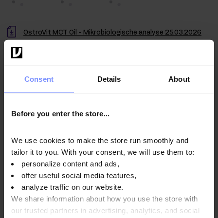
OstroVit MCT Oil - Mikrobiologische analyse 25.03.2026
OstroVit MCT Oil - Gehaltsanalyse auf PAK (polyzyklische
aromatische Kohlenwasserstoffe) 25.03.2026
Consent
Details
About
OstroVit MCT-Öl - Bestimmung des schwermetallgehalts
23.03.2026
Before you enter the store...
OstroVit MCT-Öl - Mikrobiologische analyse 27.11.2025
OstroVit MCT-Öl - Bestimmung des schwermetallgehalts
We use cookies to make the store run smoothly and
25.11.2025
tailor it to you. With your consent, we will use them to:
personalize content and ads,
OstroVit MCT-Öl - Bestimmung des schwermetallgehalts
offer useful social media features,
31.10.2025
analyze traffic on our website.
OstroVit MCT-Öl - Bestimmung des schwermetallgehalts
We share information about how you use the store with
11.02.2025
our trusted partners in advertising, analytics, and social