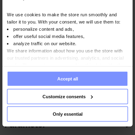
We use cookies to make the store run smoothly and
tailor it to you. With your consent, we will use them to:
personalize content and ads,
African Mango VEGE - Microbiologische analyse
offer useful social media features,
02.03.2024
analyze traffic on our website.
We share information about how you use the store with
our trusted partners in advertising, analytics, and social
media. These partners may combine this data with other
information you have provided to them or that they have
Anwendungsweise
Accept all
collected when you use their services. Do you agree?
Customize consents
Nährwertinformationen
Only essential
Parameter