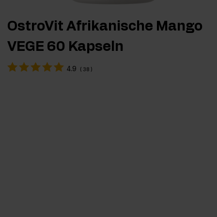
OstroVit Afrikanische Mango
VEGE 60 Kapseln
4.9
(
38
)