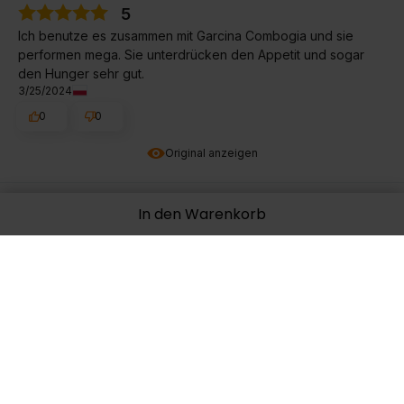
5
Ich benutze es zusammen mit Garcina Combogia und sie
performen mega. Sie unterdrücken den Appetit und sogar
den Hunger sehr gut.
3/25/2024
0
0
Original anzeigen
In den Warenkorb
GRAŻYNA
verifiziert
5
Ich werde mehr kaufen.
2/5/2024
0
0
Original anzeigen
Elżbieta
verifiziert