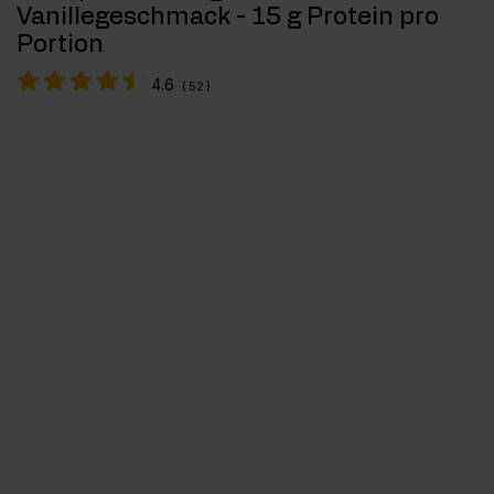
Vanillegeschmack - 15 g Protein pro
Portion
4.6
(
52
)