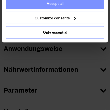
Accept all
collected when you use their services. Do you agree?
OstroVit THE BAR. - Mikrobiologische analyse 06.07.2026
OstroVit THE BAR. - Bestimmung des
Customize consents
schwermetallgehalts 01.07.2026
Only essential
Anwendungsweise
Nährwertinformationen
Parameter