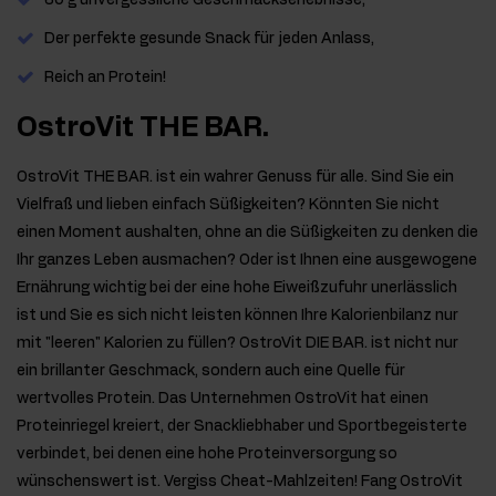
60 g unvergessliche Geschmackserlebnisse,
Der perfekte gesunde Snack für jeden Anlass,
Reich an Protein!
OstroVit THE BAR.
OstroVit THE BAR. ist ein wahrer Genuss für alle. Sind Sie ein
Vielfraß und lieben einfach Süßigkeiten? Könnten Sie nicht
einen Moment aushalten, ohne an die Süßigkeiten zu denken die
Ihr ganzes Leben ausmachen? Oder ist Ihnen eine ausgewogene
Ernährung wichtig bei der eine hohe Eiweißzufuhr unerlässlich
ist und Sie es sich nicht leisten können Ihre Kalorienbilanz nur
mit "leeren" Kalorien zu füllen? OstroVit DIE BAR. ist nicht nur
ein brillanter Geschmack, sondern auch eine Quelle für
wertvolles Protein. Das Unternehmen OstroVit hat einen
Proteinriegel kreiert, der Snackliebhaber und Sportbegeisterte
verbindet, bei denen eine hohe Proteinversorgung so
wünschenswert ist. Vergiss Cheat-Mahlzeiten! Fang OstroVit