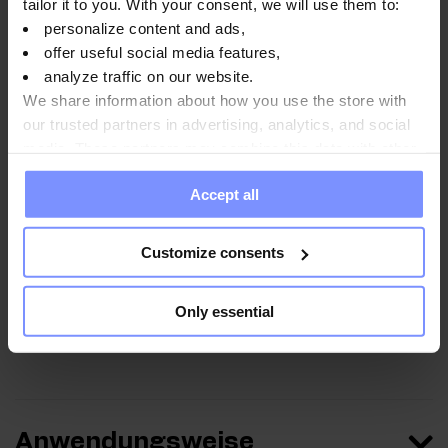
tailor it to you. With your consent, we will use them to:
Südamerika und Australien anzutreffen. Die Pflanze zeichnet
personalize content and ads,
sich durch paarig gefiederte, farnähnliche Blätter und einen
offer useful social media features,
kriechenden Wuchs aus. Sie kann bis zu 60 cm hoch werden.
analyze traffic on our website.
Tribulus terrestris gehört zu den wärmeliebenden Pflanzen und
We share information about how you use the store with
ist während der Blütezeit mit leuchtend gelben Blüten bedeckt.
our trusted partners in advertising, analytics, and social
media. These partners may combine this data with other
Heutzutage wird der Erd-Bockshornklee vor allem als
information you have provided to them or that they have
Bestandteil von Nahrungsergänzungsmitteln verwendet, unter
Accept all
collected when you use their services. Do you agree?
anderem aufgrund seines Gehalts an wertvollen Saponinen. Im
OstroVit-Präparat wird ein auf 90% Saponine standardisierter
Customize consents
Tribulus-terrestris-Extrakt verwendet, was sich positiv auf die
Qualität des Nahrungsergänzungsmittels auswirkt und einen
Only essential
hohen Gehalt an diesem wertvollen Inhaltsstoff in jeder Portion
des Produkts gewährleistet.
Anwendungsweise