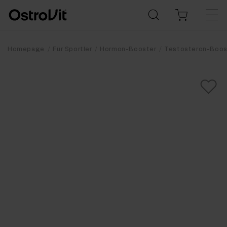
Homepage
Für Sportler
Hormon-Booster
Testosteron-Boos