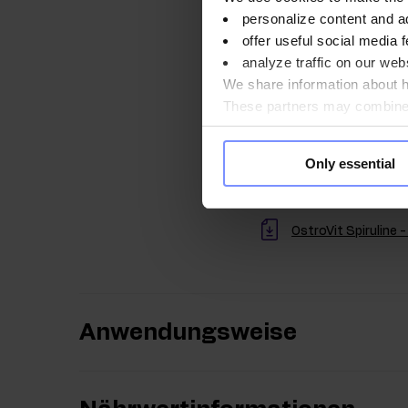
personalize content and a
Qualität lab
offer useful social media f
analyze traffic on our webs
Im Interesse der Gesu
We share information about ho
regelmäßigen Untersu
These partners may combine t
gewährleisten und au
you use their services. Do y
Only essential
OstroVit Spiruline 
Anwendungsweise