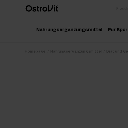
Nahrungsergänzungsmittel
Für Spor
Adaptogene
Zu
Homepage
Nahrungsergänzungsmittel
Diät und G
Vitamine
Am
Mineralstoffe
Kr
Gesunde Fette
Pr
Detox
Pr
Diät und Gewichtsverlust
Po
Gelenke und Knochen
Ma