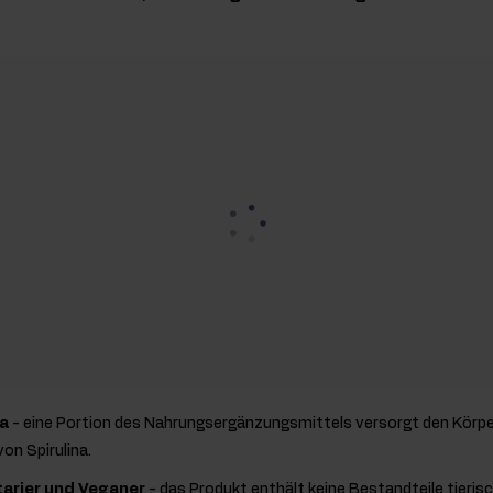
na
- eine Portion des Nahrungsergänzungsmittels versorgt den Körp
on Spirulina.
tarier und Veganer
- das Produkt enthält keine Bestandteile tieris