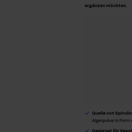
ergänzen möchten.
Quelle von Spiruli
Algenpulver in Form v
Geeignet für Vege