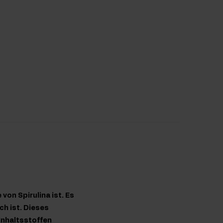
von Spirulina ist. Es
ch ist. Dieses
 Inhaltsstoffen