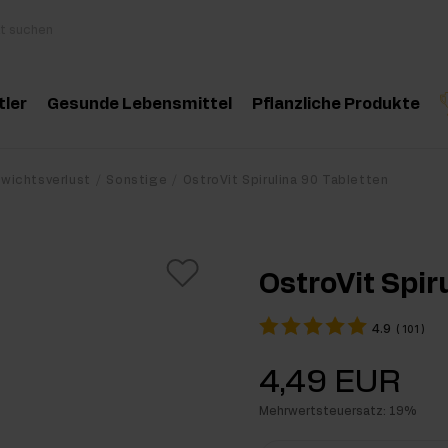
tler
Gesunde Lebensmittel
Pflanzliche Produkte
behör
Kochen und Diät
Kräuter und Extrak
Produktempfehlung
Produktempfehlun
Pro
ewichtsverlust
Sonstige
OstroVit Spirulina 90 Tabletten
inosäuren
Gesunde Snacks
Ätherische Öle
eatin
Erdnussbutter
OstroVit Spir
oteine
Für Veganer
4.9
(
101
)
e-Workout Supplements
Getränke
4,49 EUR
st Workout Supplements
Mehrwertsteuersatz: 19%
sseaufbau Supplemente