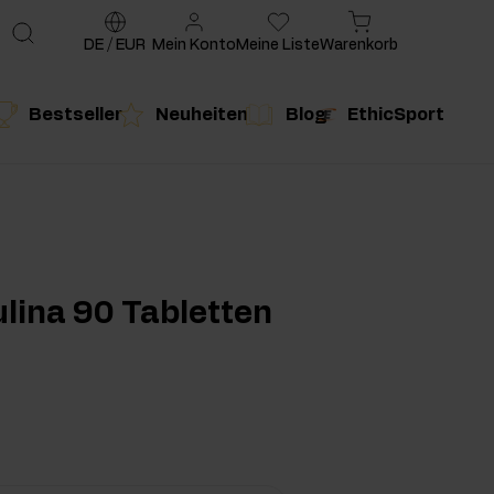
DE
/
EUR
Mein Konto
Meine Liste
Warenkorb
Bestseller
Neuheiten
Blog
EthicSport
te
g
duktempfehlung
Produktempfehlung
ulina 90 Tabletten