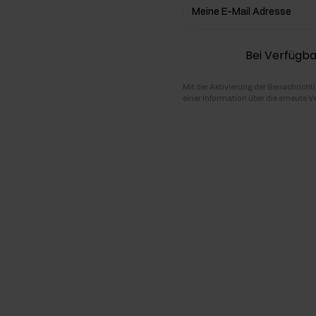
Meine E-Mail Adresse
hlenhydrate
Bei Verfügba
rmon-Booster
ner
Mit der Aktivierung der Benachricht
einer Information über die erneute V