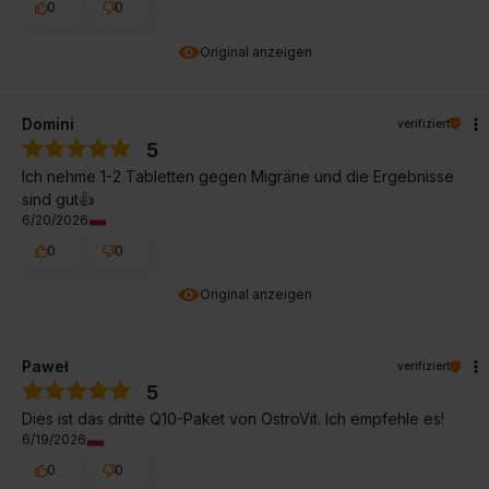
0
0
Original anzeigen
Domini
verifiziert
5
Ich nehme 1-2 Tabletten gegen Migräne und die Ergebnisse
sind gut👍️
6/20/2026
0
0
Original anzeigen
Paweł
verifiziert
5
Dies ist das dritte Q10-Paket von OstroVit. Ich empfehle es!
6/19/2026
0
0