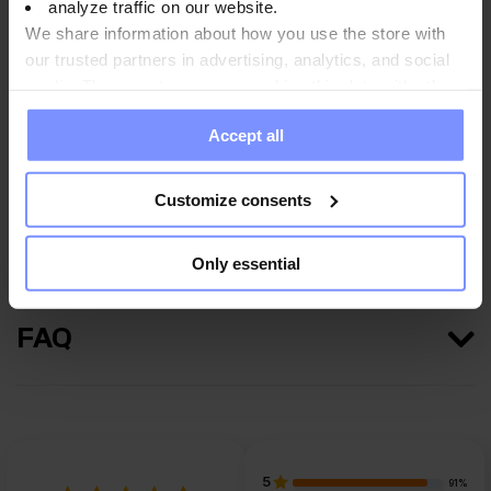
analyze traffic on our website.
We share information about how you use the store with
Nährwertinformationen
our trusted partners in advertising, analytics, and social
media. These partners may combine this data with other
information you have provided to them or that they have
Accept all
collected when you use their services. Do you agree?
Parameter
Customize consents
Hersteller
Only essential
FAQ
5
91%