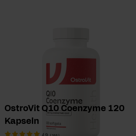
OstroVit Q10 Coenzyme 120
Kapseln
4.9
(
166
)