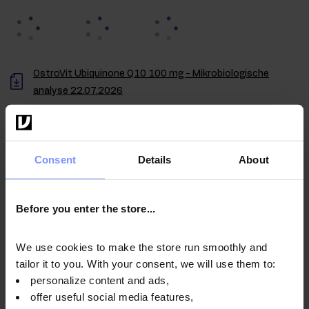
OstroVit Ubiquinone Q10 100 mg - Mikrobiologische
analyse 22.07.2026
OstroVit Ubiquinone Q10 100 mg - Bestimmung des
schwermetallgehalts 20.07.2026
OstroVit Ubiquinone Q10 100 mg - Mikrobiologische
Consent
Details
About
analyse 24.10.2024
OstroVit Ubiquinone Q10 100 mg - Bestimmung des
Before you enter the store...
schwermetallgehalts 12.06.2024
We use cookies to make the store run smoothly and
tailor it to you. With your consent, we will use them to:
personalize content and ads,
Anwendungsweise
offer useful social media features,