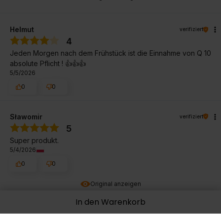
Helmut
verifiziert
4
Jeden Morgen nach dem Frühstück ist die Einnahme von Q 10
absolute Pflicht ! 👍👍👍
5/5/2026
0
0
Sławomir
verifiziert
5
Super produkt.
5/4/2026
0
0
Original anzeigen
In den Warenkorb
Pawel
verifiziert