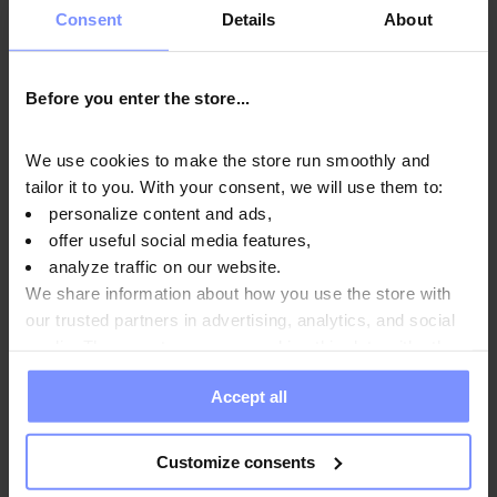
Untersuchungen in einem unabhängigen akkreditierten
Consent
Details
About
Labor, um höchste Qualität zu gewährleisten und
aufrechtzuerhalten.
Before you enter the store...
We use cookies to make the store run smoothly and
tailor it to you. With your consent, we will use them to:
OstroVit Mg + B6 - Mikrobiologische analyse 04.03.2026
personalize content and ads,
offer useful social media features,
OstroVit Mg + B6 - Mikrobiologische analyse 03.03.2025
analyze traffic on our website.
We share information about how you use the store with
OstroVit Mg + B6 - Mikrobiologische analyse 27.02.2025
our trusted partners in advertising, analytics, and social
media. These partners may combine this data with other
OstroVit Mg + B6 - Mikrobiologische analyse 20.08.2024
information you have provided to them or that they have
Accept all
collected when you use their services. Do you agree?
Customize consents
Anwendungsweise