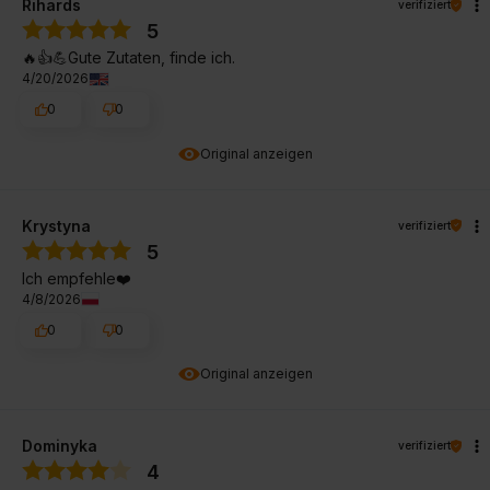
Rihards
verifiziert
5
🔥👍️💪Gute Zutaten, finde ich.
4/20/2026
0
0
Original anzeigen
Krystyna
verifiziert
5
Ich empfehle❤️
4/8/2026
0
0
Original anzeigen
Dominyka
verifiziert
4