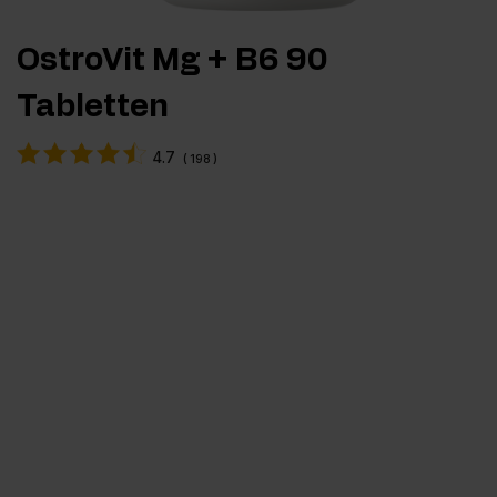
OstroVit Mg + B6 90
Tabletten
4.7
(
198
)