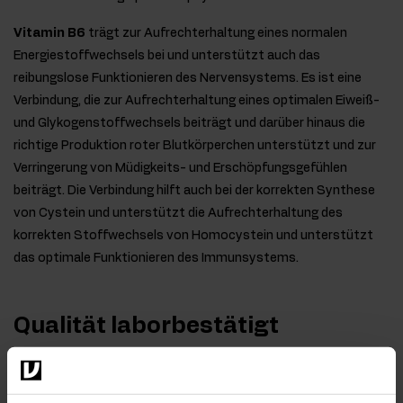
Vitamin B6
trägt zur Aufrechterhaltung eines normalen
Energiestoffwechsels bei und unterstützt auch das
reibungslose Funktionieren des Nervensystems. Es ist eine
Verbindung, die zur Aufrechterhaltung eines optimalen Eiweiß-
und Glykogenstoffwechsels beiträgt und darüber hinaus die
richtige Produktion roter Blutkörperchen unterstützt und zur
Verringerung von Müdigkeits- und Erschöpfungsgefühlen
beiträgt. Die Verbindung hilft auch bei der korrekten Synthese
von Cystein und unterstützt die Aufrechterhaltung des
korrekten Stoffwechsels von Homocystein und unterstützt
das optimale Funktionieren des Immunsystems.
Qualität laborbestätigt
Im Interesse der Gesundheit unserer Kunden unterliegen
die von uns hergestellten Produkte regelmäßigen