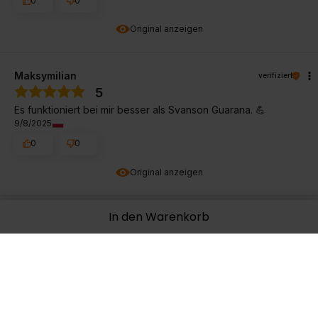
0
0
Original anzeigen
Maksymilian
verifiziert
5
Es funktioniert bei mir besser als Svanson Guarana. 💪
9/8/2025
0
0
Original anzeigen
In den Warenkorb
Adrian
verifiziert
5
Okay Produkt. Es stimuliert, wie es sollte.
8/18/2025
0
0
Original anzeigen