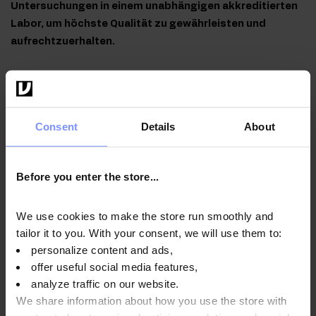
Untersuchungen in einem unabhängigen akkreditierten
Labor, um höchste Qualität zu gewährleisten und
aufrechtzuerhalten.
Consent
Details
About
OstroVit Guarana VEGE - Mikrobiologische analyse
03.04.2025
Before you enter the store...
We use cookies to make the store run smoothly and
Anwendungsweise
tailor it to you. With your consent, we will use them to:
personalize content and ads,
offer useful social media features,
Nährwertinformationen
analyze traffic on our website.
We share information about how you use the store with