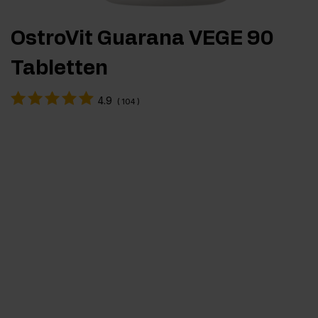
OstroVit Guarana VEGE 90
Tabletten
4.9
(
104
)