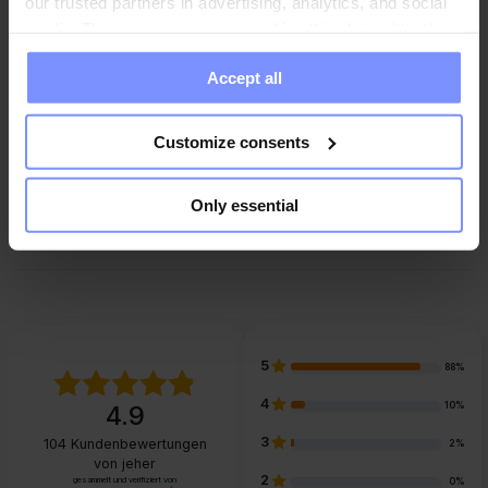
our trusted partners in advertising, analytics, and social
media. These partners may combine this data with other
Parameter
information you have provided to them or that they have
Accept all
collected when you use their services. Do you agree?
Hersteller
Customize consents
Only essential
FAQ
5
88%
4
10%
4.9
3
104
Kundenbewertungen
2%
von jeher
2
gesammelt und verifiziert von
0%