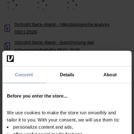
OstroVit Beta-Alanin - Mikrobiologische analyse
08.01.2026
OstroVit Beta-Alanin - Bestimmung des
schwermetallgehalts 05.01.2026
OstroVit Beta-Alanin - Bestimmung des
schwermetallgehalts 03.04.2025
Consent
Details
About
OstroVit Beta-Alanin - Mikrobiologische analyse
01.03.2024
Before you enter the store...
OstroVit Beta-Alanin - Bestimmung des
schwermetallgehalts 29.02.2024
We use cookies to make the store run smoothly and
tailor it to you. With your consent, we will use them to:
personalize content and ads,
offer useful social media features,