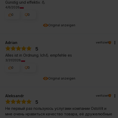
Günstig und effektiv. 💪
4/6/2026
0
0
Original anzeigen
Adrian
verifiziert
5
Alles ist in Ordnung. Ich💪 empfehle es
3/31/2026
0
0
Original anzeigen
Aleksandr
verifiziert
5
Не первый раз пользуюсь услугами компании OstoVit и
мне очень нравиться качество товара, её дружелюбные