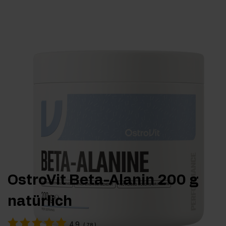
OstroVit Beta-Alanin 200 g
natürlich
4.9
(
78
)