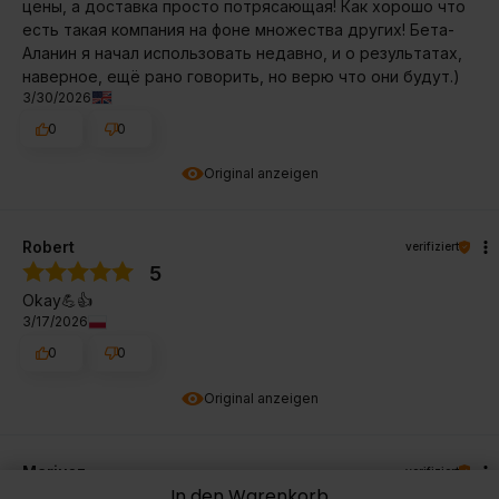
цены, а доставка просто потрясающая! Как хорошо что
есть такая компания на фоне множества других! Бета-
Аланин я начал использовать недавно, и о результатах,
наверное, ещё рано говорить, но верю что они будут.)
3/30/2026
0
0
Original anzeigen
Robert
verifiziert
5
Okay💪👍️
3/17/2026
0
0
Original anzeigen
Mariusz
verifiziert
In den Warenkorb
5