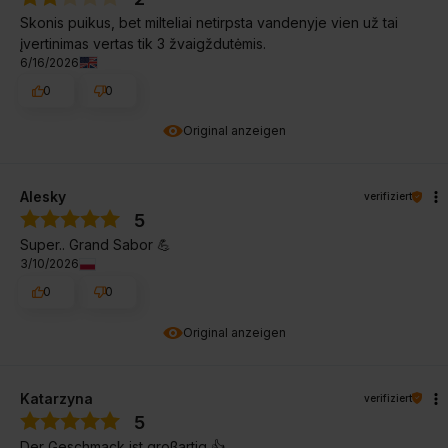
Skonis puikus, bet milteliai netirpsta vandenyje vien už tai
įvertinimas vertas tik 3 žvaigždutėmis.
6/16/2026
0
0
Original anzeigen
Alesky
verifiziert
5
Super.. Grand Sabor 💪
3/10/2026
0
0
Original anzeigen
Katarzyna
verifiziert
5
Der Geschmack ist großartig 👍️