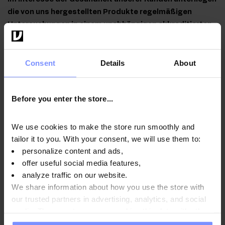
die von uns hergestellten Produkte regelmäßigen
Untersuchungen in einem unabhängigen akkreditierten
Labor, um höchste Qualität zu gewährleisten und
aufrechtzuerhalten.
Consent
Details
About
Before you enter the store...
OstroVit Creatine Monohydrate - Mikrobiologische
analyse 07.07.2026
We use cookies to make the store run smoothly and
tailor it to you. With your consent, we will use them to:
OstroVit Creatine Monohydrate - Mikrobiologische
personalize content and ads,
analyse 23.03.2026
offer useful social media features,
OstroVit Kreatin-Monohydrat - Bestimmung des
analyze traffic on our website.
schwermetallgehalts 19.03.2026
We share information about how you use the store with
our trusted partners in advertising, analytics, and social
OstroVit Kreatin-Monohydrat - Bestimmung des
media. These partners may combine this data with other
schwermetallgehalts 21.02.2025
information you have provided to them or that they have