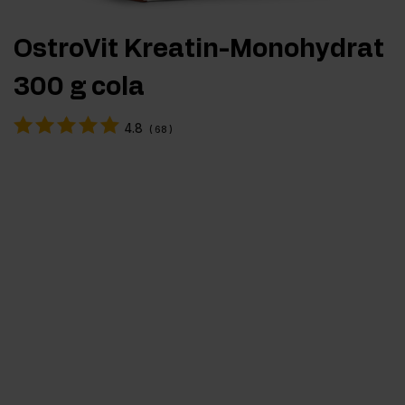
OstroVit Kreatin-Monohydrat
300 g cola
4.8
(
68
)