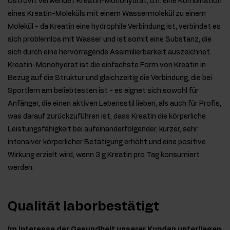
OstroVit verwendet Kreatin-Monohydrat, d.h. eine Kombination
eines Kreatin-Moleküls mit einem Wassermolekül zu einem
Molekül - da Kreatin eine hydrophile Verbindung ist, verbindet es
sich problemlos mit Wasser und ist somit eine Substanz, die
sich durch eine hervorragende Assimilierbarkeit auszeichnet.
Kreatin-Monohydrat ist die einfachste Form von Kreatin in
Bezug auf die Struktur und gleichzeitig die Verbindung, die bei
Sportlern am beliebtesten ist - es eignet sich sowohl für
Anfänger, die einen aktiven Lebensstil lieben, als auch für Profis,
was darauf zurückzuführen ist, dass Kreatin die körperliche
Leistungsfähigkeit bei aufeinanderfolgender, kurzer, sehr
intensiver körperlicher Betätigung erhöht und eine positive
Wirkung erzielt wird, wenn 3 g Kreatin pro Tag konsumiert
werden.
Qualität laborbestätigt
Im Interesse der Gesundheit unserer Kunden unterliegen