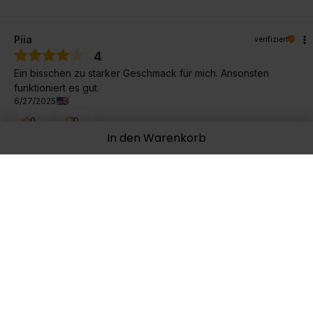
Piia
verifiziert
4
Ein bisschen zu starker Geschmack für mich. Ansonsten
funktioniert es gut.
6/27/2025
0
0
In den Warenkorb
Original anzeigen
Mariusz
verifiziert
5
Gute Qualität
1/7/2025
0
0
Original anzeigen