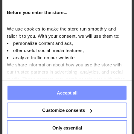
Before you enter the store...
OstroVit BCAA 8-1-1 - Bestimmung des
We use cookies to make the store run smoothly and
schwermetallgehalts 28.02.2024
tailor it to you. With your consent, we will use them to:
personalize content and ads,
OstroVit BCAA 8-1-1 - Mikrobiologische analyse
offer useful social media features,
01.03.2024
analyze traffic on our website.
OstroVit BCAA 8-1-1 - Mikrobiologische analyse
We share information about how you use the store with
01.03.2024
our trusted partners in advertising, analytics, and social
media. These partners may combine this data with other
information you have provided to them or that they have
Accept all
collected when you use their services. Do you agree?
Anwendungsweise
Customize consents
Nährwertinformationen
Only essential