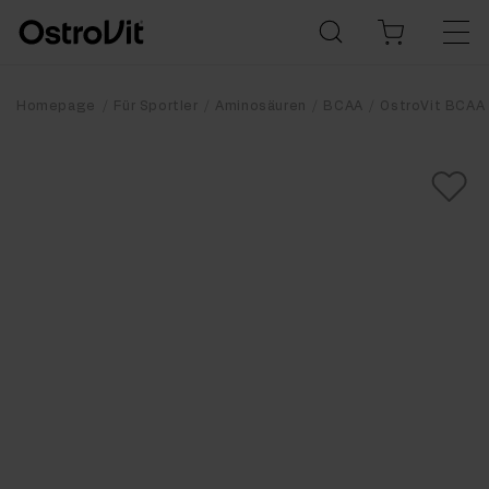
Homepage
Für Sportler
Aminosäuren
BCAA
OstroVit BCAA 