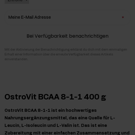
Meine E-Mail Adresse
Bei Verfügbarkeit benachrichtigen
Mit der Aktivierung der Benachrichtigung erklärst du dich mit dem einmaligen
Erhalt einer Information über die erneute Verfügbarkeit dieses Artikels
einverstanden.
OstroVit BCAA 8-1-1 400 g
OstroVit BCAA 8-1-1 ist ein hochwertiges
Nahrungsergänzungsmittel, das eine Quelle für L-
Leucin, L-Isoleucin und L-Valin ist. Das ist eine
Zubereitung mit einer einfachen Zusammensetzung und