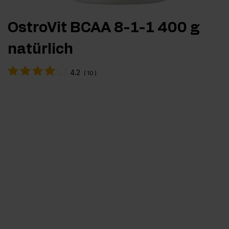
OstroVit BCAA 8-1-1 400 g
natürlich
4.2
(
10
)