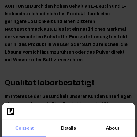
ACHTUNG! Durch den hohen Gehalt an L-Leucin und L-
Isoleucin zeichnet sich das Produkt durch eine
geringere Löslichkeit und einen bitteren
Nachgeschmack aus. Dies ist ein natürliches Merkmal
der verwendeten Rohstoffe. Eine gute Lösung besteht
darin, das Produkt in Wasser oder Saft zu mischen, die
Lösung vorsichtig umzurühren oder das Pulver direkt
mit Wasser oder Saft zu verzehren.
Qualität laborbestätigt
Im Interesse der Gesundheit unserer Kunden unterliegen
die von uns hergestellten Produkte regelmäßigen
Untersuchungen in einem unabhängigen akkreditierten
Labor, um höchste Qualität zu gewährleisten und
aufrechtzuerhalten.
Consent
Details
About