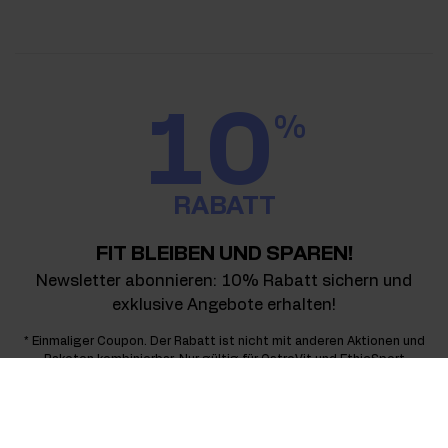
10
%
RABATT
FIT BLEIBEN UND SPAREN!
Newsletter abonnieren: 10% Rabatt sichern und
exklusive Angebote erhalten!
* Einmaliger Coupon. Der Rabatt ist nicht mit anderen Aktionen und
Paketen kombinierbar. Nur gültig für OstroVit und EthicSport
Produkte.
E-Mail-Adresse eingeben