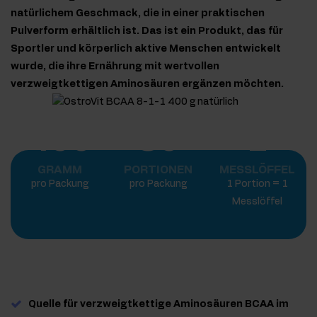
natürlichem Geschmack, die in einer praktischen
Pulverform erhältlich ist. Das ist ein Produkt, das für
Sportler und körperlich aktive Menschen entwickelt
wurde, die ihre Ernährung mit wertvollen
verzweigtkettigen Aminosäuren ergänzen möchten.
400
80
1
GRAMM
PORTIONEN
MESSLÖFFEL
pro Packung
pro Packung
1 Portion = 1
Messlöffel
Quelle für verzweigtkettige Aminosäuren BCAA im