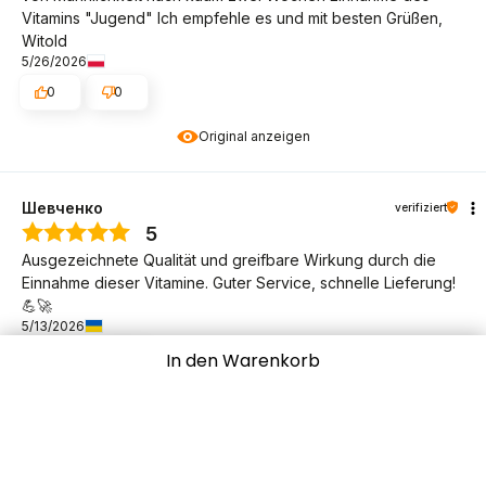
Vitamins "Jugend" Ich empfehle es und mit besten Grüßen,
Witold
5/26/2026
0
0
Original anzeigen
Шевченко
verifiziert
5
Ausgezeichnete Qualität und greifbare Wirkung durch die
Einnahme dieser Vitamine. Guter Service, schnelle Lieferung!
💪🚀
5/13/2026
0
0
In den Warenkorb
Original anzeigen
Maria
verifiziert