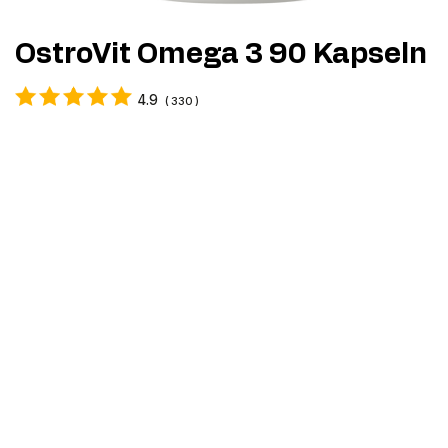
OstroVit Omega 3 90 Kapseln
4.9
(
330
)