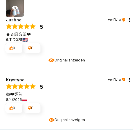
Justine
verifiziert
5
🔥👍🏻💪🏻❤️
6/11/2025
0
0
Original anzeigen
Krystyna
verifiziert
5
👍️❤️💯🚀
8/4/2026
0
0
Original anzeigen