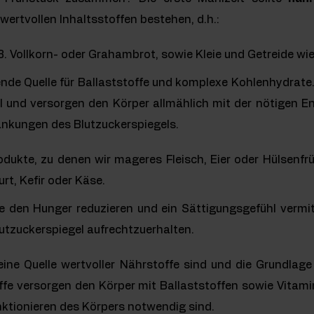
wertvollen Inhaltsstoffen bestehen, d.h.:
 B. Vollkorn- oder Grahambrot, sowie Kleie und Getreide wi
ende Quelle für Ballaststoffe und komplexe Kohlenhydrate.
l und versorgen den Körper allmählich mit der nötigen E
ankungen des Blutzuckerspiegels.
dukte, zu denen wir mageres Fleisch, Eier oder Hülsenfr
rt, Kefir oder Käse.
sie den Hunger reduzieren und ein Sättigungsgefühl vermi
tzuckerspiegel aufrechtzuerhalten.
ine Quelle wertvoller Nährstoffe sind und die Grundlag
offe versorgen den Körper mit Ballaststoffen sowie Vitami
nktionieren des Körpers notwendig sind.