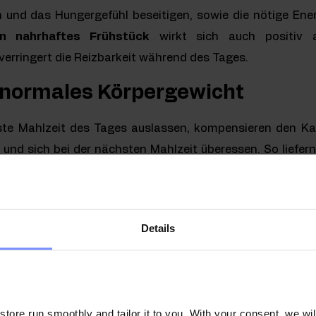
n und das Hungergefühl beseitigen, sowie die nötige Ener
in nahrhaftes Frühstück
wirkt sich auch positiv 
verringert die Reizbarkeit während des Tages.
 normales Körpergewicht
ste Mahlzeit des Tages auslassen, kompensieren den Kalo
nd sich bei der nächsten Mahlzeit überessen. So liefern
 weniger Gerichten, was sich auf die Gewichtszunahme au
.
ass Menschen, die ihre morgendliche Mahlzeit auslassen
Details
eniger Gemüse und 30 % weniger Obst essen. Wie Sie s
cht positiv auf die Funktion des Systems aus. Dieses Verha
Übergewicht und Fettleibigkeit bei.
ore run smoothly and tailor it to you. With your consent, we wil