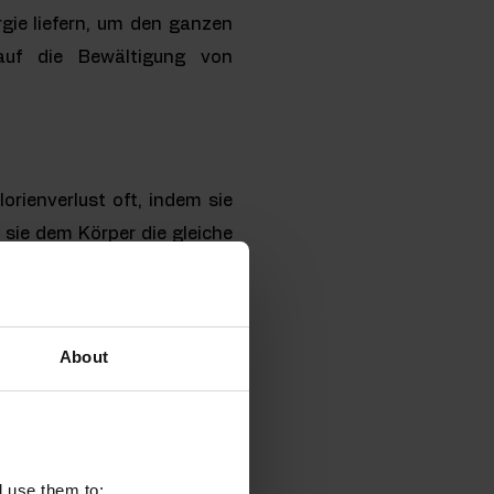
gie liefern, um den ganzen
auf die Bewältigung von
rienverlust oft, indem sie
 sie dem Körper die gleiche
swirken und das Risiko von
, im Laufe des Tages 40 %
About
ich wahrscheinlich denken
lten trägt unter anderem zu
l use them to: