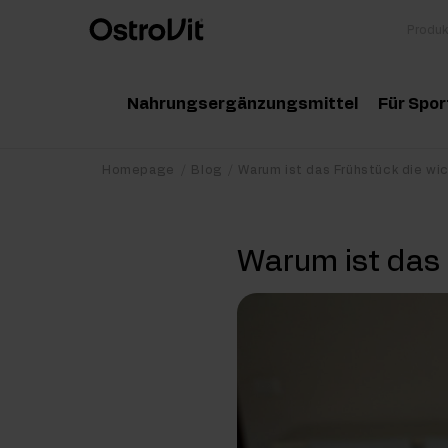
Nahrungsergänzungsmittel
Für Spor
Adaptogene
Zu
Homepage
Blog
Warum ist das Frühstück die wi
Vitamine
Am
Warum ist das 
Mineralstoffe
Kr
Gesunde Fette
Pr
Detox
Pr
Diät und Gewichtsverlust
Po
Gelenke und Knochen
Ma