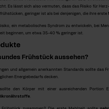
ht. Es lässt sich also vermuten, dass das Risiko für Herz
frühstücken, geringer ist als bei denjenigen, die ihre erste
Risiko, ein metabolisches Syndrom zu entwickeln, bei Men
eit beginnen, um etwa 35-40 % geringer ist.
odukte
gesundes Frühstück aussehen?
en und allgemein anerkannten Standards sollte das Frü
glichen Energiebedarfs decken.
sollte den Körper mit einer ausreichenden Portion E
Mikronährstoffe
.
s Frühstück zusammen? Die erste Mahlzeit sollte
nahr