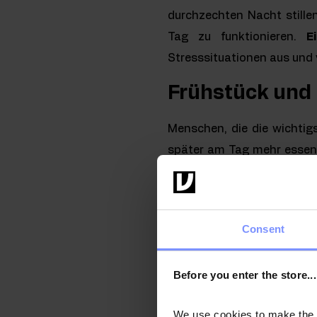
durchzechten Nacht stille
Tag zu funktionieren.
E
Stresssituationen aus und 
Frühstück und
Menschen, die die wichtig
später am Tag mehr essen u
Menge an Energie, aber in
Fettleibigkeit erhöhen kann
Untersuchungen zeigen, d
Consent
mehr Süßigkeiten, 45 % w
können, wirkt sich dies ni
Before you enter the store...
einem erhöhten Risiko von 
We use cookies to make the st