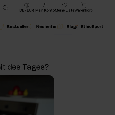
DE
/
EUR
Mein Konto
Meine Liste
Warenkorb
Bestseller
Neuheiten
Blog
EthicSport
te
g
duktempfehlung
Produktempfehlung
it des Tages?