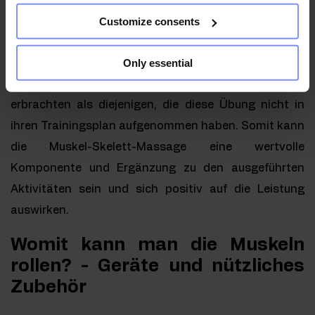
und die Regeneration zu beschleunigen.
Customize consents
Frühere Untersuchungen haben gezeigt, dass
Only essential
Sportler, die vor der körperlichen Betätigung
Rollübungen gemacht haben, bessere Leistungen
erbrachten als diejenigen, die diese Übung nicht in
ihren Trainingsplan aufgenommen haben. Somit kann
die Muskel-Skelett-Massage eine wertvolle
Komponente und Ergänzung zu den ausgeführten
Aktivitäten sein und sich positiv auf die Leistung
auswirken.
Womit kann man die Muskeln
rollen? - Geräte und nützliches
Zubehör