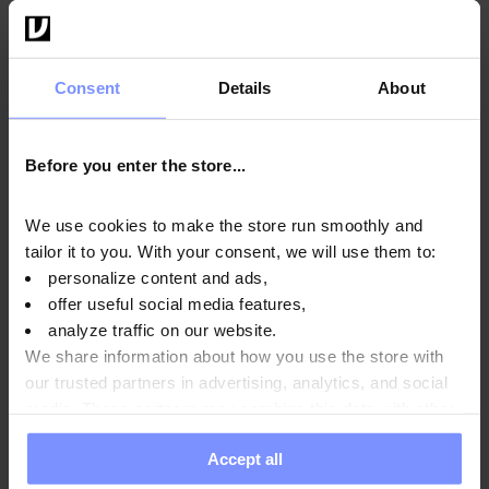
Das Rollen nach dem Training
sollte dagegen
langsam, ruhig und sanft erfolgen. Bei einer Massage
Consent
Details
About
nach dem Sport sollte man sich speziell auf die
wunden Stellen konzentrieren, um sicherzustellen,
Before you enter the store...
dass das Gewebe mit Nährstoffen und Sauerstoff
versorgt wird und sich entspannt. Eine Kombination
We use cookies to make the store run smoothly and
aus Rollen und statischem Dehnen kann ebenfalls
tailor it to you. With your consent, we will use them to:
personalize content and ads,
eine gute Option sein.
offer useful social media features,
analyze traffic on our website.
Das Muskelrollen kann auch als separate
We share information about how you use the store with
Trainingseinheit eingesetzt werden - In diesem Fall
our trusted partners in advertising, analytics, and social
lohnt es sich, eine Massage für alle Muskelbereiche
media. These partners may combine this data with other
sowie Dehnungselemente einzubauen, um die
information you have provided to them or that they have
Accept all
collected when you use their services. Do you agree?
Muskeln zu stärken, ihre Beweglichkeit zu erhöhen