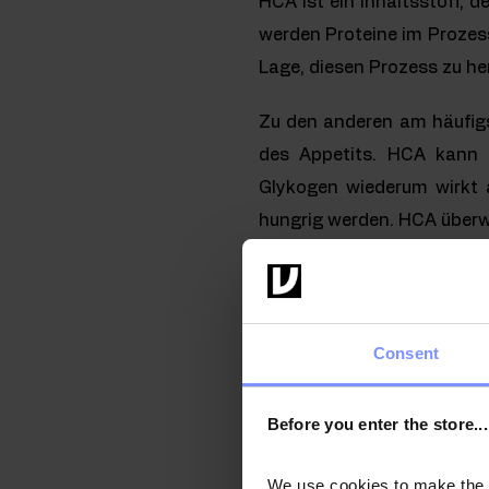
HCA ist ein Inhaltsstoff,
werden Proteine im Prozes
Lage, diesen Prozess zu h
Zu den anderen am häufig
des Appetits. HCA kann z
Glykogen wiederum wirkt 
hungrig werden. HCA überwi
Der regelmäßige Konsum 
Dabei verbrauchen wir mehr
Consent
Hydroxyzitronensäure kann
HCA in Form eines Nahrung
Before you enter the store...
HDL-Spiegel zu erhöhen. F
von Typ-2-Diabetes verrin
We use cookies to make the st