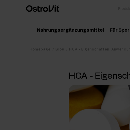
Nahrungsergänzungsmittel
Für Spor
Adaptogene
Zu
Homepage
Blog
HCA - Eigenschaften, Anwendu
Vitamine
Am
HCA - Eigensc
Mineralstoffe
Kr
Gesunde Fette
Pr
Detox
Pr
Diät und Gewichtsverlust
Po
Gelenke und Knochen
Ma