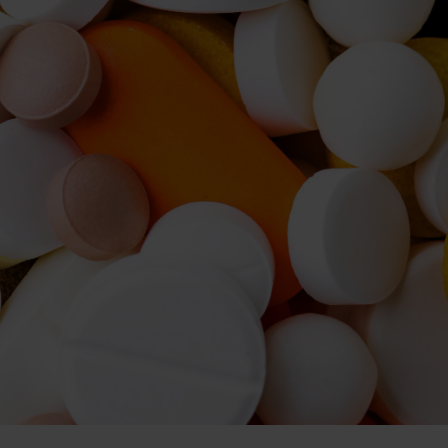
hlenhydrate
rmon-Booster
ner