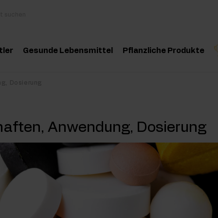
tler
Gesunde Lebensmittel
Pflanzliche Produkte
behör
Kochen und Diät
Kräuter und Extrak
ng, Dosierung
Produktempfehlung
Produktempfehlun
Pro
inosäuren
Gesunde Snacks
Ätherische Öle
haften, Anwendung, Dosierung
eatin
Erdnussbutter
oteine
Für Veganer
e-Workout Supplements
Getränke
st Workout Supplements
sseaufbau Supplemente