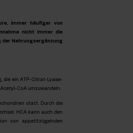
ure, immer häufiger von
Einnahme nicht immer die
ng der Nahrungsergänzung
, die ein ATP-Citrat-Lyase-
tat Acetyl-CoA umzuwandeln.
ochondrien statt. Durch die
echsel. HCA kann auch den
tion von appetitzügelnden