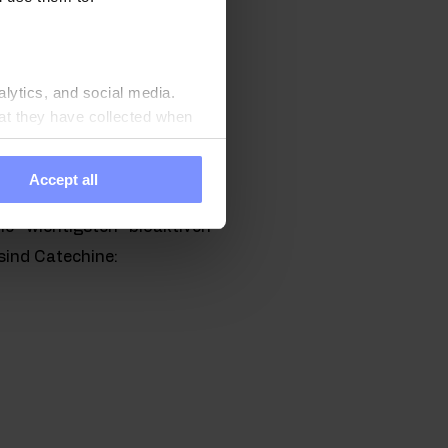
l darstellt.
alytics, and social media.
 wissenschaftliche Studien
at they have collected when
ensein von Antioxidantien
er nicht fermentiert wurde.
Accept all
t wirklich beeindruckend.
e wichtigsten bioaktiven
 sind Catechine: