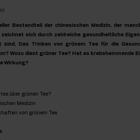
k
-02
neller Bestandteil der chinesischen Medizin, der manch
 zeichnet sich durch zahlreiche gesundheitliche Eigen
 sind. Das Trinken von grünem Tee für die Gesundh
m? Wozu dient grüner Tee? Hat es krebshemmende E
e Wirkung?
tes über grünen Tee?
sischen Medizin
chaften von grünem Tee
k