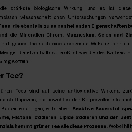
ie stärkste biologische Wirkung, und es ist diese
meisten wissenschaftlichen Untersuchungen verwende
ees, die ebenfalls zu seinen heilenden Eigenschaften be
und die Mineralien Chrom, Magnesium, Selen und Zin
n hat grüner Tee auch eine anregende Wirkung, ähnlich 
er Menge, die etwa halb so groß ist wie die des Kaffees. E
5 mg Koffein.
er Tee?
ünen Tees sind auf seine antioxidative Wirkung zurü
uerstoffspezies, die sowohl in den Körperzellen als auch
Körper eindringen, entstehen.
Reaktive Sauerstoffsp
yme, Histone) oxidieren, Lipide oxidieren und den Zell
nzials hemmt grüner Tee alle diese Prozesse.
Wobei hilf