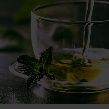
hlenhydrate
rmon-Booster
ner