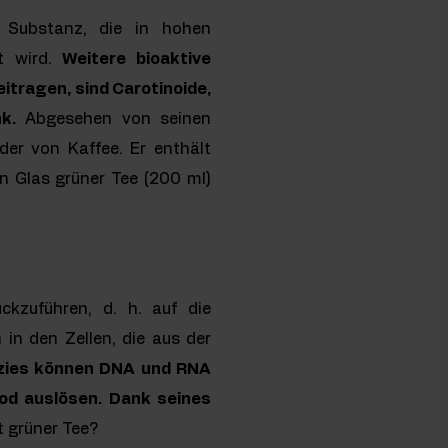
 Substanz, die in hohen
t wird.
Weitere bioaktive
itragen, sind Carotinoide,
k.
Abgesehen von seinen
der von Kaffee. Er enthält
in Glas grüner Tee (200 ml)
ckzuführen, d. h. auf die
 in den Zellen, die aus der
ezies können DNA und RNA
tod auslösen. Dank seines
t grüner Tee?