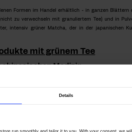
denen Formen im Handel erhältlich - in ganzen Blättern 
 (nicht zu verwechseln mit granuliertem Tee) und in Pulv
rter, intensiv grüner Matcha, der in der japanischen Ku
odukte mit grünem Tee
r chinesischen Medizin
iche gesundheitsfördernde Eigenschaften zugeschrie
ellen chinesischen und indischen Medizin, wo es als b
Details
wendet wird.
Der chinesischen Medizin zufolge trägt gr
schleunigung der Wundheilung bei, verbessert die Verd
und beugt dem Verlust kognitiver Fähigkeiten im Alter v
" bezeichnet, was auf die höhere Lebenserwartung der Japa
ore run smoothly and tailor it to you. With your consent, we wil