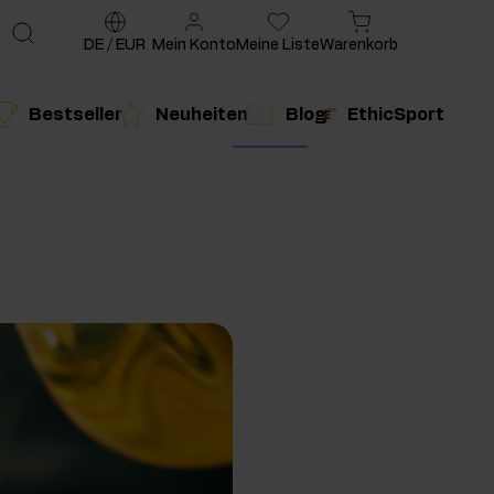
DE
/
EUR
Mein Konto
Meine Liste
Warenkorb
Bestseller
Neuheiten
Blog
EthicSport
te
g
duktempfehlung
Produktempfehlung