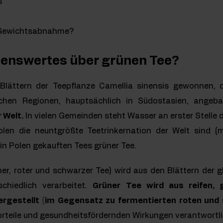
s
er Gewichtsabnahme?
senswertes über grünen Tee?
Blättern der Teepflanze Camellia sinensis gewonnen, 
schen Regionen, hauptsächlich in Südostasien, angeb
 Welt.
In vielen Gemeinden steht Wasser an erster Stelle 
olen die neuntgrößte Teetrinkernation der Welt sind (
 in Polen gekauften Tees grüner Tee.
ner, roter und schwarzer Tee) wird aus den Blättern der gl
chiedlich verarbeitet.
Grüner Tee wird aus reifen, 
ergestellt (im Gegensatz zu fermentierten roten und
Vorteile und gesundheitsfördernden Wirkungen verantwortli