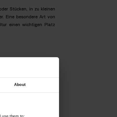
oder Stücken, in zu kleinen
er. Eine besondere Art von
ltur einen wichtigen Platz
ben. Es ist ein wichtiger
reit wirksame Substanz mit
About
üner Tee zur Verringerung
auung, wirkt sich positiv
or.
Grüner Tee wird auch als
ner zurückzuführen ist, für
l use them to: