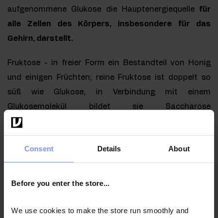
aufgenommene Glukose die Hauptenergiequelle
für
alle Zellen des Körpers, insbesondere für das
Gehirn, darstellt.
Fruktose - in freier Form ein Bestandteil von Honig
und einigen Früchten; reine Fruktose ist doppelt so
süß wie Glukose, in Verbindung mit einem
Glukosemolekül bildet sie Saccharose
(Haushaltszucker);
sie wird in der Leber und im Darm
in Glukose umgewandelt und dann als Energiequelle
Consent
Details
About
genutzt
; übermäßiger Konsum trägt zur Fettleber bei.
Ribose und Desoxyribose - Strukturbestandteile von
Before you enter the store...
Nukleinsäuren, die
DNA
und
RNA
bilden.
We use cookies to make the store run smoothly and
Saccharose - ein Disaccharid, das aus Glucose und