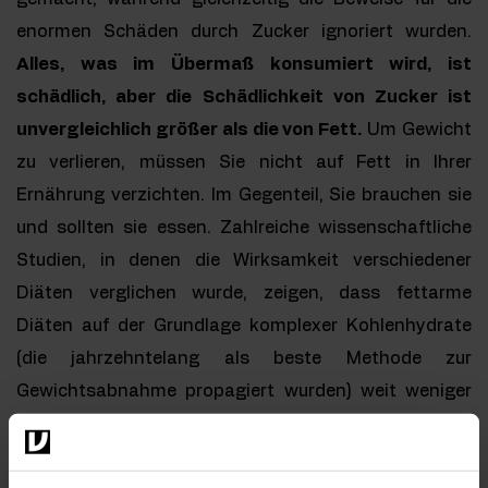
enormen Schäden durch Zucker ignoriert wurden.
Alles, was im Übermaß konsumiert wird, ist
schädlich, aber die Schädlichkeit von Zucker ist
unvergleichlich größer als die von Fett.
Um Gewicht
zu verlieren, müssen Sie nicht auf Fett in Ihrer
Ernährung verzichten. Im Gegenteil, Sie brauchen sie
und sollten sie essen. Zahlreiche wissenschaftliche
Studien, in denen die Wirksamkeit verschiedener
Diäten verglichen wurde, zeigen, dass fettarme
Diäten auf der Grundlage komplexer Kohlenhydrate
(die jahrzehntelang als beste Methode zur
Gewichtsabnahme propagiert wurden) weit weniger
wirksam sind als Diäten mit einem höheren
Fettanteil.