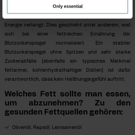
Only essential
zu kontrollieren oder nachzudenken, essen Sie
einfach weniger, weil Ihr Körper nicht ständig nach
Energie verlangt. Dies geschieht unter anderem, weil
sich bei einer fettreichen Ernährung der
Blutzuckerspiegel normalisiert. Ein stabiler
Blutzuckerspiegel ohne Spitzen und sehr starke
Zuckerabfälle (ebenfalls ein typisches Merkmal
fettarmer, kohlenhydrathaltiger Diäten) ist dafür
verantwortlich, dass kein Heißhungergefühl auftritt.
Welches Fett sollte man essen,
um abzunehmen? Zu den
gesunden Fettquellen gehören:
Olivenöl, Rapsöl, Leinsamenöl