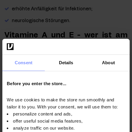
erhöhte Anfälligkeit für Infektionen;
neurologische Störungen.
Vitamine A und E - wer ist am
meisten von einem Mangel
bedroht?
Consent
Details
About
Zu den Personengruppen, die am stärksten von
einem Vitamin-A-Mangel bedroht sind, gehören:
Before you enter the store...
Alkoholiker und Raucher;
We use cookies to make the store run smoothly and
schwangere Frauen;
tailor it to you. With your consent, we will use them to:
personalize content and ads,
Menschen (Kinder und Erwachsene) mit
offer useful social media features,
unausgewogener Ernährung;
analyze traffic on our website.