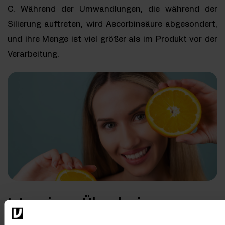
C. Während der Umwandlungen, die während der
Silierung auftreten, wird Ascorbinsäure abgesondert,
und ihre Menge ist viel größer als im Produkt vor der
Verarbeitung.
Ist eine Überdosierung von
Natriumascorbat möglich?