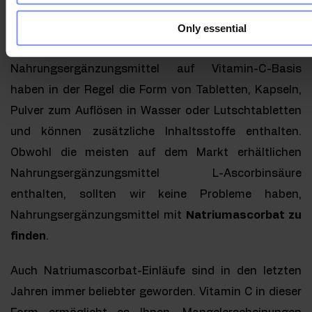
Nahrungsergänzungsmittel mit
Only essential
Vitamin C
Nahrungsergänzungsmittel auf Vitamin-C-Basis
haben in der Regel die Form von Tabletten, Kapseln,
Pulver zum Auflösen in Wasser oder Lutschtabletten
und können zusätzliche Inhaltsstoffe enthalten.
Obwohl die meisten auf dem Markt erhältlichen
Nahrungsergänzungsmittel L-Ascorbinsäure
enthalten, sollten wir keine Probleme haben,
Nahrungsergänzungsmittel mit
Natriumascorbat zu
finden
.
Auch Natriumascorbat-Einläufe sind in den letzten
Jahren immer beliebter geworden. Vitamin C in dieser