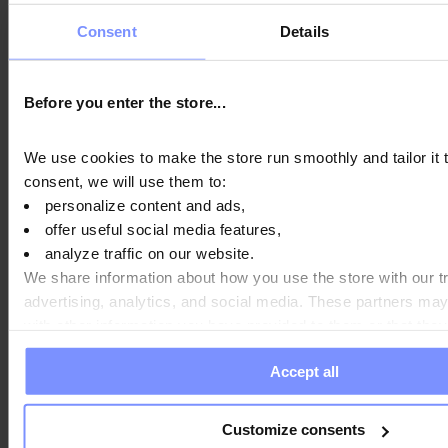
Consent
Details
Wenn man die empfohlene Tagesdosis an Vitamin C
einhält, ist eine Überdosierung fast unmöglich. Im
Allgemeinen wird Natriumascorbat, das nicht
Before you enter the store...
resorbiert wird, innerhalb weniger Stunden mit dem
We use cookies to make the store run smoothly and tailor it 
Urin ausgeschieden und
reichert sich nicht im
consent, we will use them to:
Körper an
.
personalize content and ads,
offer useful social media features,
Aufmerksamkeit! Die Verwendung von zu hohen
analyze traffic on our website.
Dosen von Natriumascorbat sollte nicht
We share information about how you use the store with our tr
lebensbedrohlich sein, kann jedoch eine Reihe von
advertising, analytics, and social media. These partners ma
with other information you have provided to them or that they
Nebenwirkungen verursachen. Dazu gehören Übelkeit,
when you use their services. Do you agree?
Erbrechen, Durchfall, Schlafstörungen,
Accept all
Kopfschmerzen, Hautausschläge, Müdigkeit, Fieber,
Nierensteine, Gewichtsverlust, Muskelschmerzen.
Customize consents