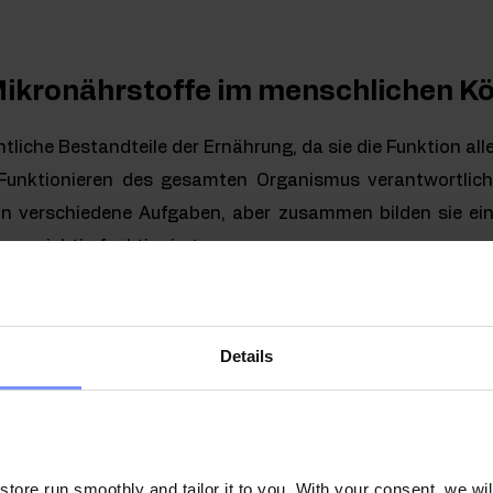
Mikronährstoffe im menschlichen K
liche Bestandteile der Ernährung, da sie die Funktion all
 Funktionieren des gesamten Organismus verantwortlich
zeln verschiedene Aufgaben, aber zusammen bilden sie e
er richtig funktioniert.
Details
wechselprozessen beteiligt, darunter ist verantwortlich
d Kohlenhydraten. Darüber hinaus kann das Eleme
ut beeinflussen, und seine angemessene Zufuhr kann das 
ore run smoothly and tailor it to you. With your consent, we wil