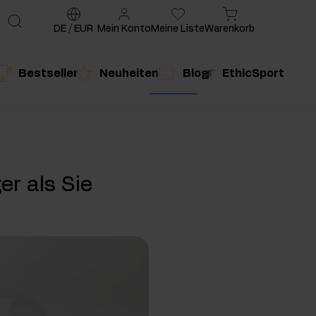
DE
/
EUR
Mein Konto
Meine Liste
Warenkorb
Bestseller
Neuheiten
Blog
EthicSport
te
g
duktempfehlung
Produktempfehlung
er als Sie