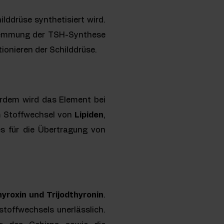
lddrüse synthetisiert wird.
 Hemmung der TSH-Synthese
tionieren der Schilddrüse.
erdem wird das Element bei
im Stoffwechsel von
Lipiden
,
es für die Übertragung von
yroxin und Trijodthyronin
.
toffwechsels unerlässlich.