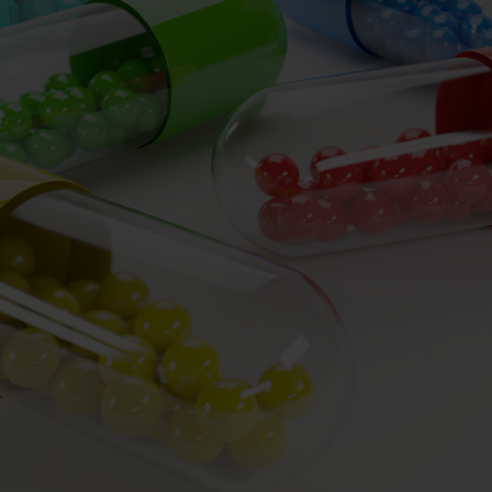
hlenhydrate
rmon-Booster
ner