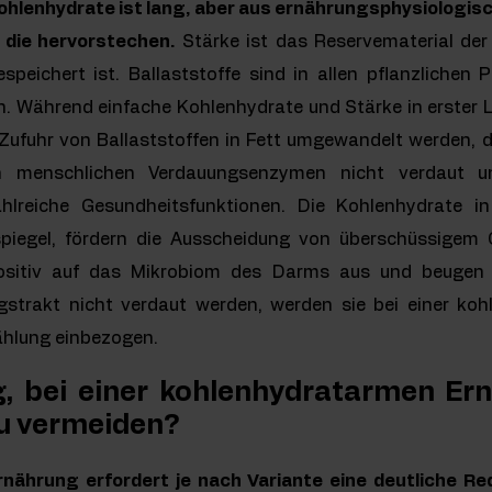
ohlenhydrate ist lang, aber aus ernährungsphysiologisch
 die hervorstechen.
Stärke ist das Reservematerial der 
speichert ist. Ballaststoffe sind in allen pflanzlichen 
 Während einfache Kohlenhydrate und Stärke in erster Li
Zufuhr von Ballaststoffen in Fett umgewandelt werden, da
n menschlichen Verdauungsenzymen nicht verdaut und
hlreiche Gesundheitsfunktionen. Die Kohlenhydrate i
spiegel, fördern die Ausscheidung von überschüssigem C
positiv auf das Mikrobiom des Darms aus und beugen
ngstrakt nicht verdaut werden, werden sie bei einer ko
ählung einbezogen.
g, bei einer kohlenhydratarmen Er
u vermeiden?
nährung erfordert je nach Variante eine deutliche R