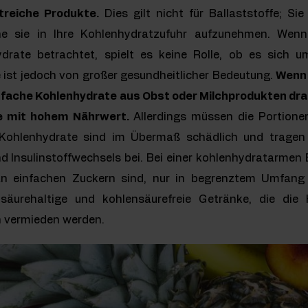
treiche Produkte.
Dies gilt nicht für Ballaststoffe; S
hne sie in Ihre Kohlenhydratzufuhr aufzunehmen. We
ate betrachtet, spielt es keine Rolle, ob es sich 
 ist jedoch von großer gesundheitlicher Bedeutung.
Wenn 
infache Kohlenhydrate aus Obst oder Milchprodukten dr
e mit hohem Nährwert.
Allerdings müssen die Portionen
 Kohlenhydrate sind im Übermaß schädlich und tragen 
d Insulinstoffwechsels bei. Bei einer kohlenhydratarmen 
 an einfachen Zuckern sind, nur in begrenztem Umfang 
säurehaltige und kohlensäurefreie Getränke, die die 
n vermieden werden.