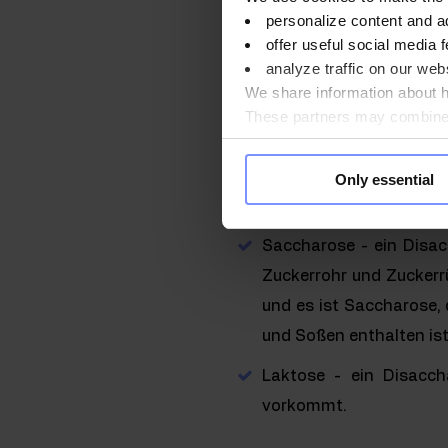
personalize content and a
offer useful social media f
Kohlenhydrate sind eine 
analyze traffic on our webs
Kohlenhydrate und komplexe
We share information about ho
These partners may combine t
Beispiele für einfache Koh
you use their services. Do y
Glukose und Fruktose -
Only essential
enthalten,
Saccharose - ein Disac
Zuckerrohr und Zuckerr
und es ist Saccharose,
und Soßen enthalten ist
Laktose - ein Disacch
vorkommt.