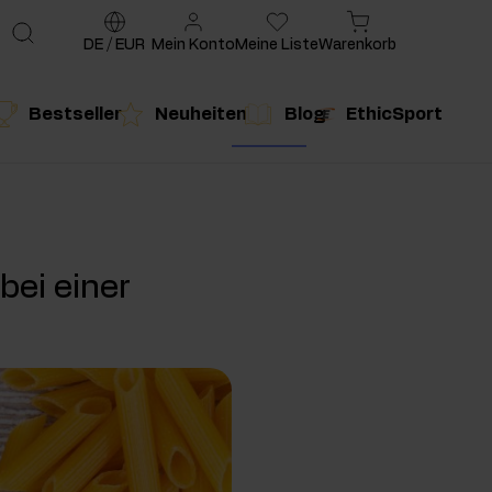
DE
/
EUR
Mein Konto
Meine Liste
Warenkorb
Bestseller
Neuheiten
Blog
EthicSport
te
?
g
duktempfehlung
Produktempfehlung
bei einer