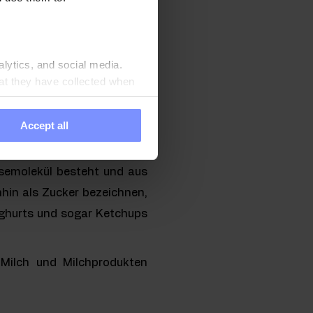
e werden grob in einfache
alytics, and social media.
at they have collected when
sächlich in Obst und Honig
Accept all
semolekül besteht und aus
hin als Zucker bezeichnen,
oghurts und sogar Ketchups
Milch und Milchprodukten