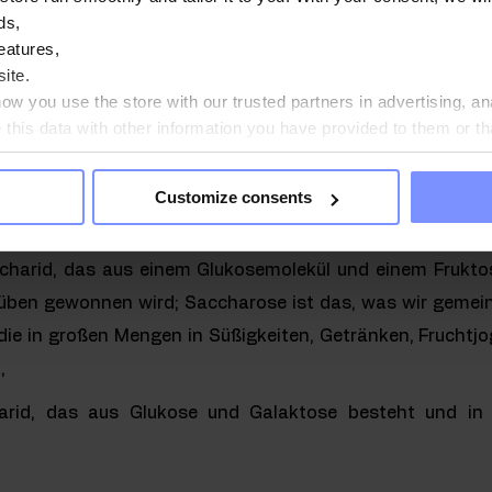
ds,
eatures,
sehr große und vielfältige Gruppe von Verbindungen. Si
ite.
 Zucker eingeteilt.
w you use the store with our trusted partners in advertising, an
his data with other information you have provided to them or th
lenhydrate sind:
ou agree?
 Monosaccharide in Form eines einzigen Moleküls; haupt
Customize consents
charid, das aus einem Glukosemolekül und einem Frukto
üben gewonnen wird; Saccharose ist das, was wir gemein
 die in großen Mengen in Süßigkeiten, Getränken, Fruchtj
,
arid, das aus Glukose und Galaktose besteht und in 