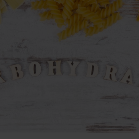
hlenhydrate
rmon-Booster
ner