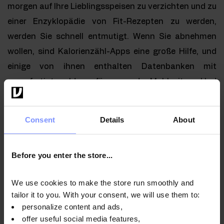
morgen auf Ihre Lieblingsspeisen zu verzichten und zu
einer Enzyklopädie von Fit-Rezepten zu werden,
werden Sie schnell entmutigt. Wenn Sie abnehmen
wollen, sind Kalorienzähl-Apps eine große Hilfe, und
einige von ihnen enthalten Datenbanken mit
vorgefertigten Ideen für gesunde Mahlzeiten. Und
natürlich eine Suchmaschine oder Instagram.
Das
Internet ist voll von Rezepten für ein gesundes
Consent
Details
About
Abendessen
. Suchen, testen und erstellen Sie Ihre
eigene Datenbank mit Lieblingsgerichten.
Before you enter the store...
We use cookies to make the store run smoothly and
tailor it to you. With your consent, we will use them to:
personalize content and ads,
offer useful social media features,